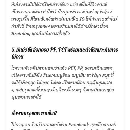
ทีมโรงงานไม่ได้สกรีนอย่างเดียว แต่ลงพื้นที่รีวิวคาเฟ่
เชียงรายเองด้วย ทำให้เข้าใจมุมเจ้าของร้านว่าแก้วต้อง
ถ่ายรูปขึ้น สีไหนพิมพ์แล้วเด่นบนฟีด IG โลโก้ขนาดเท่าไหร่
กำลังดี ร้านกรุงเทพฯ หลายร้านเลยได้คำปรึกษาเรื่อง
Branding แถมไปกับการสั่งแก้ว
5. มีแก้วให้เลือกครบ PP, PET พร้อมแนะนำให้เหมาะกับการ
ใช้งาน
โรงงานทำคลิปสอนเลยว่าแก้ว PET, PP, พลาสติกแต่ละ
ชนิดต่างกันยังไง ร้านชงเมนูร้อน เมนูเย็น ชาไข่มุก สมูทตี้
จะได้เลือกถูก ไม่แตก ไม่หด เสียหายน้อย ลดต้นทุนแฝง
คาเฟ่กรุงเทพที่ออเดอร์เดลิเวอรี่เยอะๆ จึงลดปัญหาแก้ว
บุบตอนขนส่งได้
สั่งจากกรุงเทพ ยากไหม?
ไม่ยากเลย ร้านรับออเดอร์ผ่าน Facebook และมีระบบส่ง