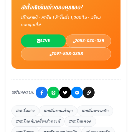
สนใจสกรีนแก้วของคุณเอง?
ปรึกษาฟรี · สกรีน 1 สี ขั้นต่ำ 1,000 ใบ · พร้อม
ออกแบบให้
LINE
052-020-028
091-858-2258
แชร์บทความ:
#สกรีนแก้ว
#สกรีนชานมไข่มุก
#สกรีนพลาสติก
#สกรีนตลับเครื่องสำอางค์
#สกรีนหลอด
#สกรีนขวด
#สกรีนราคาประหยัด
#โรงงานสกรีน