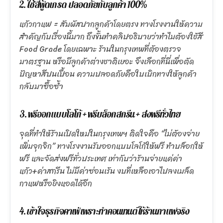
2. ใช้สีฟู้ดเกรด ปลอดภัยกับลูกค้า 100%
แก้วกาแฟ = สัมผัสปากลูกค้าโดยตรง ทางโรงงานให้ความ
สำคัญกับเรื่องนี้มาก ถึงขั้นทำคลิปอธิบายว่าทำไมต้องใช้สี
Food Grade โดยเฉพาะ ร้านในกรุงเทพที่ต้องตรวจ
มาตรฐาน หรือมีลูกค้าต่างชาติเยอะ จึงเลือกที่นี่เพื่อตัด
ปัญหาสีปนเปื้อน ความปลอดภัยคือใบเบิกทางให้ลูกค้า
กลับมาซื้อซ้ำ
3. ฟรีออกแบบโลโก้ + ฟรีบล็อกสกรีน + ส่งฟรีทั่วไทย
จุดที่ทำให้ร้านเปิดใหม่ในกรุงเทพฯ ติดใจคือ “ไม่ต้องจ่าย
เพิ่มจุกจิก” ทางโรงงานรับออกแบบโลโก้ให้ฟรี ทำบล็อกให้
ฟรี และจัดส่งฟรีทั่วประเทศ เท่ากับว่าร้านจ่ายแค่ค่า
แก้ว+ค่าสกรีน ไม่มีค่าซ่อนเร้น งบที่เหลือเอาไปลงเมล็ด
กาแฟหรือยิงแอดได้อีก
4. เข้าใจธุรกิจคาเฟ่ เพราะทำคอนเทนต์ให้ร้านกาแฟจริง