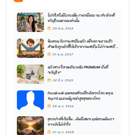
โปร่งใส ไม่มีบวกเพิ่ม ราคานี้ครบ จบ ส่ง ต้องที่
ขวัญใจมหาชนเท่านั้น
05 ส.ค. 2569
ขั้นตอน รับงาน สกรีนแก้ว เพื่อความรวดเร็ว
สำหรับลูกค้าที่ใช้บริการงานสกรีน ไม่ว่าจะสกรีน
สีเดียว หรือสกรีน สองสี สามสี สี่สี
01 ต.ค. 2567
แก้วสวย ใส คมชัด ระดับ PREMIUM เริ่มที่
"ขวัญใจ"
02 มิ.ย. 2569
facebook แพลตฟร์อมชื่อดังของโลก หลุด
Top 10 แบรนด์มูลค่าสูงสุดของโลก
28 พ.ย. 2562
ทุกอย่างที่เกิดขึ้น…มันดีเสมอ แค่ตอนนั้นเรา
อาจยังไม่เข้าใจ
01 เม.ย. 2568