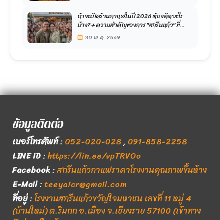
ถ้าจะเปิดร้านกาแฟในปี 2026 ต้องคิดอะไร
บ้าง? + ความสำคัญของการ "สกรีนแก้ว" ที่
หลายคนมองข้าม
30 พ.ค. 2569
ข้อมูลติดต่อ
เบอร์โทรศัพท์
:
052-020-028
,
091-858-2258
LINE ID
:
https://lin.ee/vpTRVOo
Facebook
:
สกรีนแก้วกาแฟราคาโรงงานคุณภาพขึ้นห้าง
E-Mail
:
teeyaicr@gmail.com
ที่อยู่
:
โรงงานสกรีนแก้วขวัญใจมหาชน เลขที่ 11 หมู่ 4
(บ้านใหม่) ต.ริมกก อ.เมือง จ.เชียงราย 57100 (เข้าทาง