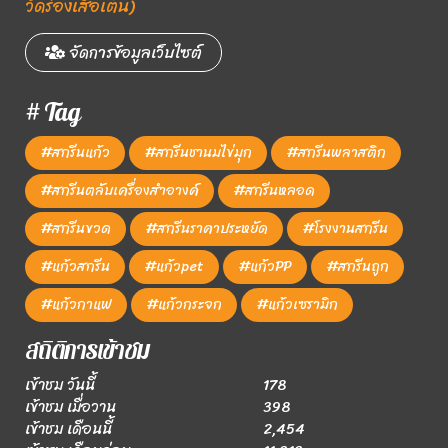
วัดร่องเสือเต้น)
จัดการข้อมูลเว็บไซต์
# Tag
#สกรีนแก้ว
#สกรีนชานมไข่มุก
#สกรีนพลาสติก
#สกรีนตลับเครื่องสำอางค์
#สกรีนหลอด
#สกรีนขวด
#สกรีนราคาประหยัด
#โรงงานสกรีน
#แก้วสกรีน
#แก้วpet
#แก้วPP
#สกรีนถูก
#แก้วกาแฟ
#แก้วกระจก
#แก้วเซรามิก
สถิติการเข้าชม
เข้าชม วันนี้
178
เข้าชม เมื่อวาน
398
เข้าชม เดือนนี้
2,454