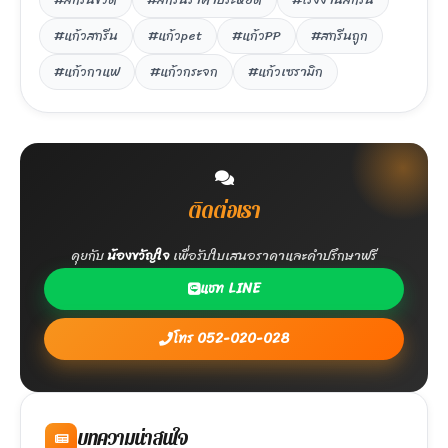
#แก้วสกรีน
#แก้วpet
#แก้วPP
#สกรีนถูก
#แก้วกาแฟ
#แก้วกระจก
#แก้วเซรามิก
ติดต่อเรา
คุยกับ
น้องขวัญใจ
เพื่อรับใบเสนอราคาและคำปรึกษาฟรี
แชท LINE
โทร 052-020-028
บทความน่าสนใจ