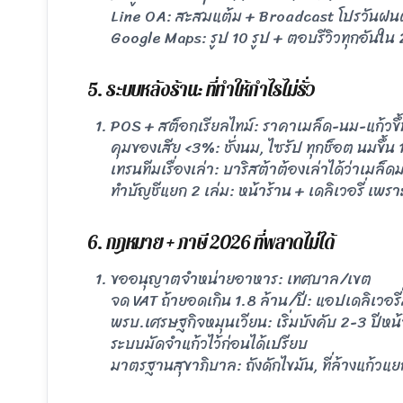
Line OA: สะสมแต้ม + Broadcast โปรวันฝนตก
Google Maps: รูป 10 รูป + ตอบรีวิวทุกอันใน 2
5. ระบบหลังร้าน: ที่ทำให้กำไรไม่รั่ว
POS + สต็อกเรียลไทม์: ราคาเมล็ด-นม-แก้วขึ้
คุมของเสีย <3%: ชั่งนม, ไซรัป ทุกช็อต นมขึ้น
เทรนทีมเรื่องเล่า: บาริสต้าต้องเล่าได้ว่าเมล
ทำบัญชีแยก 2 เล่ม: หน้าร้าน + เดลิเวอรี่
6. กฎหมาย + ภาษี 2026 ที่พลาดไม่ได้
ขออนุญาตจำหน่ายอาหาร: เทศบาล/เขต
จด VAT ถ้ายอดเกิน 1.8 ล้าน/ปี: แอปเดลิเวอรี
พรบ.เศรษฐกิจหมุนเวียน: เริ่มบังคับ 2-3 ปีหน
ระบบมัดจำแก้วไว้ก่อนได้เปรียบ
มาตรฐานสุขาภิบาล: ถังดักไขมัน, ที่ล้างแก้วแย