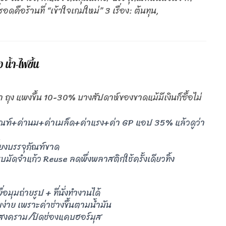
ดคือร้านที่ “เข้าใจเกมใหม่” 3 เรื่อง: ต้นทุน,
 น้ำ-ไฟขึ้น
ถุง แพงขึ้น 10-30% บางสัปดาห์ของขาดแม้มีเงินก็ซื้อไม่
ณฑ์+ค่านม+ค่าเมล็ด+ค่าแรง+ค่า GP แอป 35% แล้วดูว่า
ยงบรรจุภัณฑ์ขาด
มัดจำแก้ว Reuse ลดพึ่งพลาสติกใช้ครั้งเดียวทิ้ง
มุมถ่ายรูป + ที่นั่งทำงานได้
ง่าย เพราะค่าช่างขึ้นตามน้ำมัน
จากสงคราม/ปิดช่องแคบฮอร์มุส