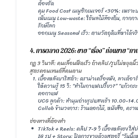
ต้องชัด
คุม Food Cost เมนูซิกเนเจอร์ <30%: เพราะบร
เพิ่มเมนู Low-waste: ใช้ผลไม้ท้องถิ่น, กากก
รักษ์โลก
ออกเมนู Seasonal เร็ว: ตามวัตถุดิบที่หาได้จ
4. การตลาด 2026: ขาย “เรื่อง” ก่อนขาย “กา
กฎ 3 วินาที: คนเลื่อนฟีดเร็ว ถ้าคลิป/รูปไม่หยุดนิ้
สูตรคอนเทนต์ที่คนตาม
เบื้องหลังบาริสต้า: ดราม่าเครื่องพัง, ลาเต้
ให้ความรู้ 15 วิ: “ทำไมกาแฟเปรี้ยว?” “แก้วก
คอกาแฟ
UCG ลูกค้า: ทำมุมถ่ายรูปแสงเช้า 10.00-14.
Collab ข้ามวงการ: ร้านดอกไม้, หนังสือ, ครา
ช่องทางที่ต้องทำ
TikTok + Reels: คลิป 7-9 วิ เบื้องหลังชง ใส่
IG รูป + Story: ปิดการขายด้วยสตอรี่ “วันนี้เหล