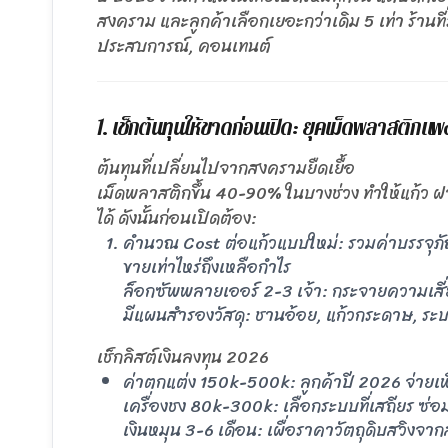
สงคราม และลูกค้าเลือกเยอะกว่าเดิม 5 เท่า ร้านที่รอ
ประสบการณ์, คอนเทนต์
1. เช็กต้นทุนให้ขาดก่อนเปิด: ยุคเม็ดพลาสติกแพง
ต้นทุนที่เปลี่ยนไปจากสงครามยืดเยื้อ
เม็ดพลาสติกขึ้น 40-90% ในบางช่วง ทำให้แก้ว ฝา 
ได้ ดังนั้นก่อนเปิดต้อง:
คำนวณ Cost ต่อแก้วแบบใหม่: รวมค่าบรรจุภั
ขายเท่าไหร่ถึงเหลือกำไร
ล็อกซัพพลายเออร์ 2-3 เจ้า: กระจายความเสี่
มีแผนสำรองวัสดุ: ชานอ้อย, แก้วกระดาษ, ระบบ
เช็กลิสต์เงินลงทุน 2026
ค่าตกแต่ง 150k-500k: ลูกค้าปี 2026 จ่ายเพื่อ
เครื่องชง 80k-300k: เลือกระบบที่เสถียร ซ่อม
เงินหมุน 3-6 เดือน: เผื่อราคาวัตถุดิบสวิง