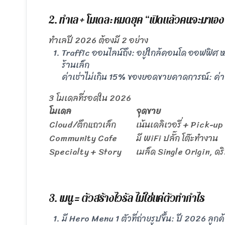
2. ทำเล + โมเดล: หมดยุค “เปิดแล้วคนจะมาเอง
ทำเลปี 2026 ต้องมี 2 อย่าง
Traffic ออนไลน์ถึง: อยู่ใกล้คอนโด ออฟฟิศ ห
ร้านเล็ก
ค่าเช่าไม่เกิน 15% ของยอดขายคาดการณ์: ค่าเ
3 โมเดลที่รอดใน 2026
โมเดล
จุดขาย
Cloud/ตึกแถวเล็ก
เน้นเดลิเวอรี่ + Pick-up
Community Cafe
มี WiFi ปลั๊ก โต๊ะทำงาน
Specialty + Story
เมล็ด Single Origin, ดริ
3. เมนู = ตัวสร้างไวรัล ไม่ใช่แค่ตัวทำกำไร
มี Hero Menu 1 ตัวที่ถ่ายรูปขึ้น: ปี 2026 ลูกค