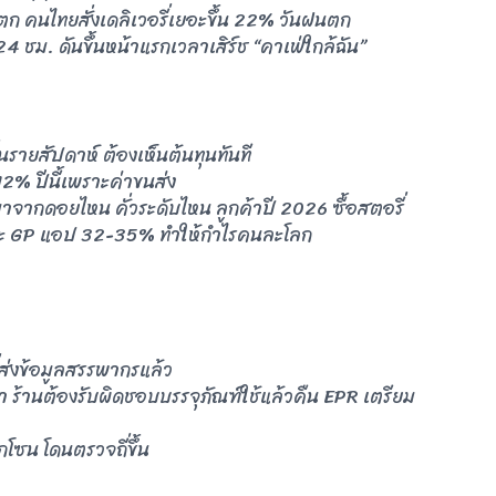
 คนไทยสั่งเดลิเวอรี่เยอะขึ้น 22% วันฝนตก
4 ชม. ดันขึ้นหน้าแรกเวลาเสิร์ช “คาเฟ่ใกล้ฉัน”
นรายสัปดาห์ ต้องเห็นต้นทุนทันที
 12% ปีนี้เพราะค่าขนส่ง
็ดมาจากดอยไหน คั่วระดับไหน ลูกค้าปี 2026 ซื้อสตอรี่
 เพราะ GP แอป 32-35% ทำให้กำไรคนละโลก
่ส่งข้อมูลสรรพากรแล้ว
้า ร้านต้องรับผิดชอบบรรจุภัณฑ์ใช้แล้วคืน EPR เตรียม
กโซน โดนตรวจถี่ขึ้น