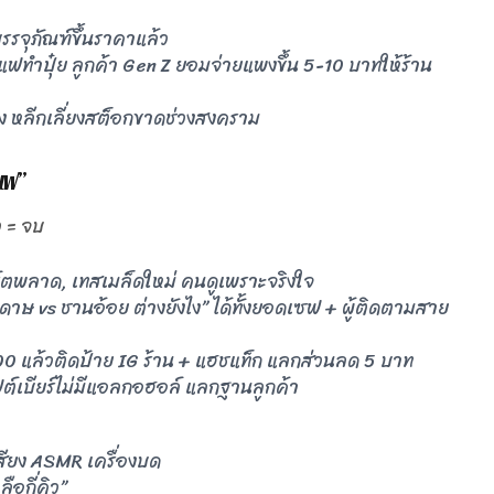
รจุภัณฑ์ขึ้นราคาแล้ว
าแฟทำปุ๋ย ลูกค้า Gen Z ยอมจ่ายแพงขึ้น 5-10 บาทให้ร้าน
ริง หลีกเลี่ยงสต็อกขาดช่วงสงคราม
แฟ”
ว = จบ
อาร์ตพลาด, เทสเมล็ดใหม่ คนดูเพราะจริงใจ
ระดาษ vs ชานอ้อย ต่างยังไง” ได้ทั้งยอดเซฟ + ผู้ติดตามสาย
00 แล้วติดป้าย IG ร้าน + แฮชแท็ก แลกส่วนลด 5 บาท
ฟต์เบียร์ไม่มีแอลกอฮอล์ แลกฐานลูกค้า
เสียง ASMR เครื่องบด
ือกี่คิว”