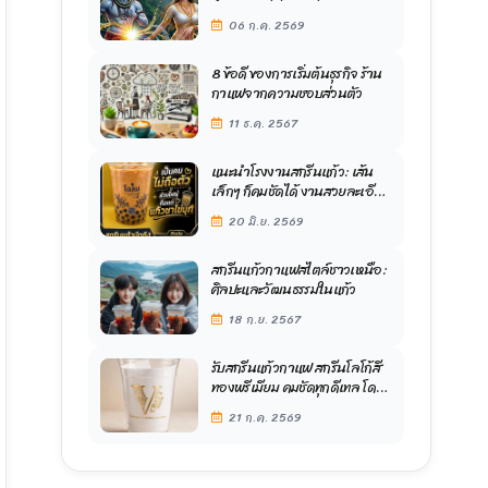
06 ก.ค. 2569
8 ข้อดี ของการเริ่มต้นธุรกิจ ร้าน
กาแฟจากความชอบส่วนตัว
11 ธ.ค. 2567
แนะนำโรงงานสกรีนแก้ว: เส้น
เล็กๆ ก็คมชัดได้ งานสวยละเอียด
ต้องยกให้ “โรงงานของขวัญใจ”
20 มิ.ย. 2569
สกรีนแก้วกาแฟสไตล์ชาวเหนือ:
ศิลปะและวัฒนธรรมในแก้ว
18 ก.ย. 2567
รับสกรีนแก้วกาแฟ สกรีนโลโก้สี
ทองพรีเมียม คมชัดทุกดีเทล โดย
โรงงานสกรีนแก้วขวัญใจมหาชน
21 ก.ค. 2569