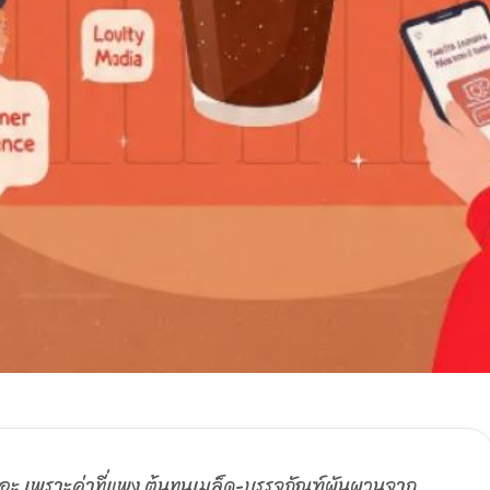
ยอะ เพราะค่าที่แพง ต้นทุนเมล็ด-บรรจุภัณฑ์ผันผวนจาก