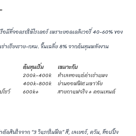
”
รือมีที่จอดรถให้ไรเดอร์ เพราะยอดเดลิเวอรี่ 40-60% ของ
ช่าเชียงราย-กทม. ขึ้นเฉลี่ย 8% จากต้นทุนพลังงาน
ต้นทุนเริ่ม
เหมาะกับ
200k-400k
ทำเลทองแต่ค่าเช่าแพง
400k-800k
ย่านออฟฟิศ มหา’ลัย
ปโชว์
600k+
สายกาแฟจริง + คอนเทนต์
้าตัดสินใจจาก “3 วิแรกในฟีด” สี, เลเยอร์, ควัน, ท็อปปิ้ง