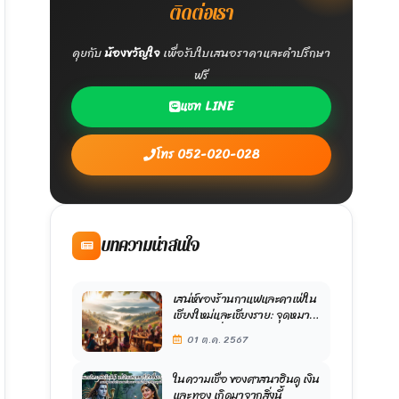
ติดต่อเรา
คุยกับ
น้องขวัญใจ
เพื่อรับใบเสนอราคาและคำปรึกษา
ฟรี
แชท LINE
โทร 052-020-028
บทความน่าสนใจ
เสน่ห์ของร้านกาแฟและคาเฟ่ใน
เชียงใหม่และเชียงราย: จุดหมาย
ปลายทางที่น่าหลงใหลในปี
01 ต.ค. 2567
2567
ในความเชื่อ ของศาสนาฮินดู เงิน
และ ทอง เกิดมาจากสิ่งนี้