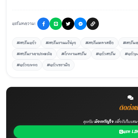
แชร์บทความ:
#สกรีนแก้ว
#สกรีนชานมไข่มุก
#สกรีนพลาสติก
#สกรีนต
#สกรีนราคาประหยัด
#โรงงานสกรีน
#แก้วสกรีน
#แก้วp
#แก้วกระจก
#แก้วเซรามิก
ติดต่อเ
คุยกับ
น้องขวัญใจ
เพื่อรับใบเส
แชท LI