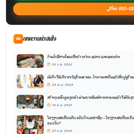
โทร 052-0
บทความน่าสนใจ
ร้านโรตีสายไหมเฮียกำ อร่อย แปลก และแตกต่าง
30 ธ.ค. 2562
มั่นใจ ใช้บริการขวัญใจมหาชน: โรงงานสกรีนแก้วที่อยู่คู่ร้า
29 พ.ค. 2569
สร้างจุดดึงดูดลูกค้า ผ่านการพิมพ์ลายลงบนแก้ว ให้กับธุ
14 ต.ค. 2567
ໂຮງງານສະກີນແກ້ວ ຂວັນໃຈມະຫາຊົນ - ໂຮງງານສະກີນແກ້ວລາຄາໂຮງງານ ສົ່ງຕົງເຖິງລາ
ແນວໃດ?
27 ก.ค. 2569