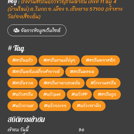
ที่อยู่
:
โรงงานสกรีนแก้วขวัญใจมหาชน เลขที่ 11 หมู่ 4
(บ้านใหม่) ต.ริมกก อ.เมือง จ.เชียงราย 57100 (เข้าทาง
วัดร่องเสือเต้น)
จัดการข้อมูลเว็บไซต์
# Tag
#สกรีนแก้ว
#สกรีนชานมไข่มุก
#สกรีนพลาสติก
#สกรีนตลับเครื่องสำอางค์
#สกรีนหลอด
#สกรีนขวด
#สกรีนราคาประหยัด
#โรงงานสกรีน
#แก้วสกรีน
#แก้วpet
#แก้วPP
#สกรีนถูก
#แก้วกาแฟ
#แก้วกระจก
#แก้วเซรามิก
สถิติการเข้าชม
เข้าชม วันนี้
96