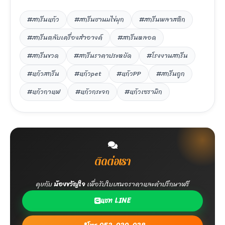
#สกรีนแก้ว
#สกรีนชานมไข่มุก
#สกรีนพลาสติก
#สกรีนตลับเครื่องสำอางค์
#สกรีนหลอด
#สกรีนขวด
#สกรีนราคาประหยัด
#โรงงานสกรีน
#แก้วสกรีน
#แก้วpet
#แก้วPP
#สกรีนถูก
#แก้วกาแฟ
#แก้วกระจก
#แก้วเซรามิก
ติดต่อเรา
คุยกับ
น้องขวัญใจ
เพื่อรับใบเสนอราคาและคำปรึกษาฟรี
แชท LINE