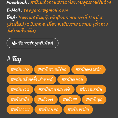
Facebook
:
สกรีนแก้วกาแฟราคาโรงงานคุณภาพขึ้นห้าง
E-Mail
:
teeyaicr@gmail.com
ที่อยู่
:
โรงงานสกรีนแก้วขวัญใจมหาชน เลขที่ 11 หมู่ 4
(บ้านใหม่) ต.ริมกก อ.เมือง จ.เชียงราย 57100 (เข้าทาง
วัดร่องเสือเต้น)
จัดการข้อมูลเว็บไซต์
# Tag
#สกรีนแก้ว
#สกรีนชานมไข่มุก
#สกรีนพลาสติก
#สกรีนตลับเครื่องสำอางค์
#สกรีนหลอด
#สกรีนขวด
#สกรีนราคาประหยัด
#โรงงานสกรีน
#แก้วสกรีน
#แก้วpet
#แก้วPP
#สกรีนถูก
#แก้วกาแฟ
#แก้วกระจก
#แก้วเซรามิก