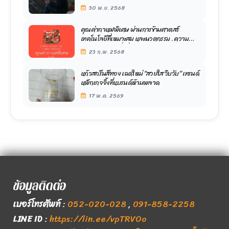
30 พ.ย. 2568
คุณค่ากาแฟพิเศษ ผ่านการข้ามศาตสร์
เทคโนโลยีที่้เหมาะสม และนวตกรรม . ความ
งดงามอย่างหนึ่งซึ่งสะท้อนถึงคุณค่าของกาแฟ
23 ก.พ. 2568
พิเศษ
แก้วสกรีนสีทอง เฉดใหม่ “สวยใส วิบวับ” เทรนด์
แพ็กเกจจิ้งที่แบรนด์ห้ามพลาด
17 พ.ค. 2569
ข้อมูลติดต่อ
เบอร์โทรศัพท์
:
052-020-028
,
091-858-2258
LINE ID
:
https://lin.ee/vpTRVOo