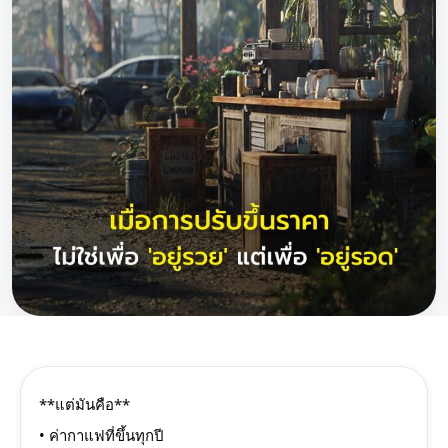
**แต่มันคือ**
• ค่ากาแฟที่ขึ้นทุกปี