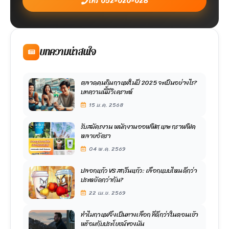
โทร 052-020-028
บทความน่าสนใจ
ตลาดคนกินกาแฟในปี 2025 จะเป็นอย่างไร?
บทความนี้มีวิเคราะห์
15 ม.ค. 2568
รับสมัครงาน พนักงานออฟฟิศ และ กราฟฟิค
หลายอัตรา
04 พ.ค. 2569
ปลอกแก้ว VS สกรีนแก้ว: เลือกแบบไหนดีกว่า
ประหยัดกว่ากัน?
22 เม.ย. 2569
ทำไมกาแฟจึงเป็นทางเลือก ที่ดีกว่าในตอนเช้า
พร้อมกับประโยชน์ของมัน