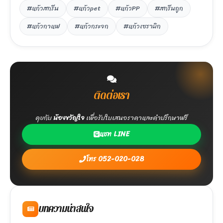
#แก้วสกรีน
#แก้วpet
#แก้วPP
#สกรีนถูก
#แก้วกาแฟ
#แก้วกระจก
#แก้วเซรามิก
ติดต่อเรา
คุยกับ
น้องขวัญใจ
เพื่อรับใบเสนอราคาและคำปรึกษาฟรี
แชท LINE
โทร 052-020-028
บทความน่าสนใจ