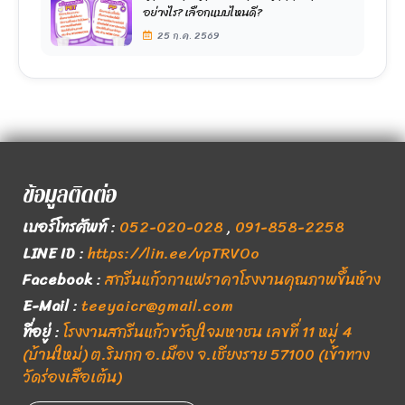
อย่างไร? เลือกแบบไหนดี?
25 ก.ค. 2569
ข้อมูลติดต่อ
เบอร์โทรศัพท์
:
052-020-028
,
091-858-2258
LINE ID
:
https://lin.ee/vpTRVOo
Facebook
:
สกรีนแก้วกาแฟราคาโรงงานคุณภาพขึ้นห้าง
E-Mail
:
teeyaicr@gmail.com
ที่อยู่
:
โรงงานสกรีนแก้วขวัญใจมหาชน เลขที่ 11 หมู่ 4
(บ้านใหม่) ต.ริมกก อ.เมือง จ.เชียงราย 57100 (เข้าทาง
วัดร่องเสือเต้น)