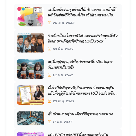
สกรีนแก้วสวยๆ พร้อมให้บริการออกแบบโลโก้
ฟรี จัดส่งฟรีทั่วไทย มั่นใจ ขวัญใจมหาชน มือ
อาชีพด้านการสกรีนแก้ว
20 ต.ค. 2568
"เกลียดใคร ให้เขาเปิดร้านกาแฟ" คำพูดนี้จริง
ไหม? เจาะลึกธุรกิจร้านกาแฟปี 2569
03 มิ.ย. 2569
สกรีนแก้วกาแฟสไตล์ชาวเหนือ: ศิลปะและ
วัฒนธรรมในแก้ว
18 ก.ย. 2567
มั่นใจ ใช้บริการขวัญใจมหาชน: โรงงานสกรีน
แก้วที่อยู่คู่ร้านค้าไทยมากว่า 10 ปี จัดส่งแล้วก
ว่า 3,000 ร้านทั่วประเทศ
29 พ.ค. 2569
ตั้งเป้าหมายก่อน เดี๋ยววิธีการจะตามมาเอง
17 ธ.ค. 2567
แก้ว PP กับ แก้ว PET มีความแตกต่างกัน