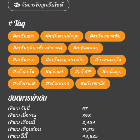
จัดการข้อมูลเว็บไซต์
# Tag
#สกรีนแก้ว
#สกรีนชานมไข่มุก
#สกรีนพลาสติก
#สกรีนตลับเครื่องสำอางค์
#สกรีนหลอด
#สกรีนขวด
#สกรีนราคาประหยัด
#โรงงานสกรีน
#แก้วสกรีน
#แก้วpet
#แก้วPP
#สกรีนถูก
#แก้วกาแฟ
#แก้วกระจก
#แก้วเซรามิก
สถิติการเข้าชม
เข้าชม วันนี้
57
เข้าชม เมื่อวาน
398
เข้าชม เดือนนี้
2,454
เข้าชม เดือนก่อน
11,313
เข้าชม ปีนี้
43,825