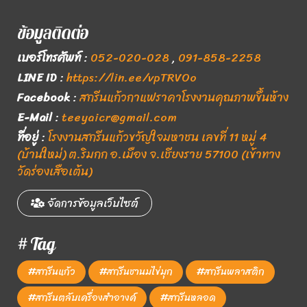
ข้อมูลติดต่อ
เบอร์โทรศัพท์
:
052-020-028
,
091-858-2258
LINE ID
:
https://lin.ee/vpTRVOo
Facebook
:
สกรีนแก้วกาแฟราคาโรงงานคุณภาพขึ้นห้าง
E-Mail
:
teeyaicr@gmail.com
ที่อยู่
:
โรงงานสกรีนแก้วขวัญใจมหาชน เลขที่ 11 หมู่ 4
(บ้านใหม่) ต.ริมกก อ.เมือง จ.เชียงราย 57100 (เข้าทาง
วัดร่องเสือเต้น)
จัดการข้อมูลเว็บไซต์
# Tag
#สกรีนแก้ว
#สกรีนชานมไข่มุก
#สกรีนพลาสติก
#สกรีนตลับเครื่องสำอางค์
#สกรีนหลอด