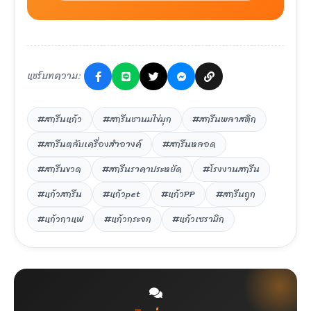
แชร์บทความ:
#สกรีนแก้ว
#สกรีนชานมไข่มุก
#สกรีนพลาสติก
#สกรีนตลับเครื่องสำอางค์
#สกรีนหลอด
#สกรีนขวด
#สกรีนราคาประหยัด
#โรงงานสกรีน
#แก้วสกรีน
#แก้วpet
#แก้วPP
#สกรีนถูก
#แก้วกาแฟ
#แก้วกระจก
#แก้วเซรามิก