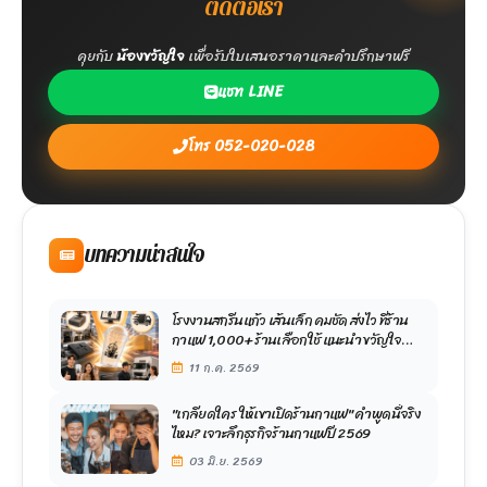
ติดต่อเรา
คุยกับ
น้องขวัญใจ
เพื่อรับใบเสนอราคาและคำปรึกษาฟรี
แชท LINE
โทร 052-020-028
บทความน่าสนใจ
โรงงานสกรีนแก้ว เส้นเล็ก คมชัด ส่งไว ที่ร้าน
กาแฟ 1,000+ ร้านเลือกใช้ แนะนำ ขวัญใจ
มหาชน
11 ก.ค. 2569
"เกลียดใคร ให้เขาเปิดร้านกาแฟ" คำพูดนี้จริง
ไหม? เจาะลึกธุรกิจร้านกาแฟปี 2569
03 มิ.ย. 2569