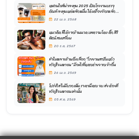
แฟรนไชส์น่าลงทุน 2025 เปิดโรงงานบรรจุ
ภัณฑ์ ลงทุนแค่หลักหมื่น ได้เครื่องจักรหลัก
ล้านหาเงินให้ทันที
22 เม.ย. 2568
แนวคิด ที่ได้จากร้านนวด บทความโดย ติ๊ก สิริ
ทัศน์ สมเสงี่ยม
20 ธ.ค. 2567
ทำไมหลายร้านถึงเลือก “โรงงานสกรีนแก้ว
ขวัญใจมหาชน” มีอะไรที่แตกต่างจากเจ้าอื่น
26 เม.ย. 2569
โปร่งใส ไม่มีบวกเพิ่ม ราคานี้ครบ จบ ส่ง ต้องที่
ขวัญใจมหาชนเท่านั้น
05 ส.ค. 2569