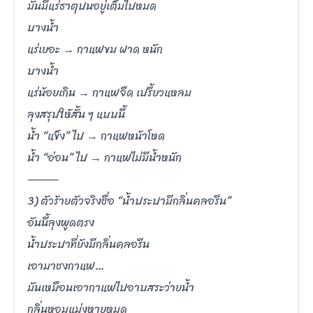
มันมีแร่ธาตุปนอยู่เต็มไปหมด
บางน้ำ
แร่เยอะ → กาแฟขม ฝาด หนัก
บางน้ำ
แร่น้อยเกิน → กาแฟจืด เปรี้ยวแหลม
ลุงสรุปให้สั้น ๆ แบบนี้
น้ำ “แข็ง” ไป → กาแฟหน้าโหด
น้ำ “อ่อน” ไป → กาแฟไม่มีน้ำหนัก
⸻
3) ตัวร้ายตัวจริงชื่อ “น้ำประปามีกลิ่นคลอรีน”
อันนี้ลุงพูดตรง
น้ำประปาที่ยังมีกลิ่นคลอรีน
เอามาชงกาแฟ…
มันเหมือนเอากาแฟไปอาบสระว่ายน้ำ
กลิ่นหอมแม่งหายหมด