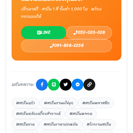
ปรึกษาฟรี · สกรีน 1 สี ขั้นต่ำ 1,000 ใบ · พร้อม
ออกแบบให้
LINE
052-020-028
091-858-2258
แชร์บทความ:
#สกรีนแก้ว
#สกรีนชานมไข่มุก
#สกรีนพลาสติก
#สกรีนตลับเครื่องสำอางค์
#สกรีนหลอด
#สกรีนขวด
#สกรีนราคาประหยัด
#โรงงานสกรีน