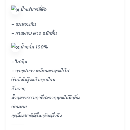
น้ำแร่บางยี่ห้อ
– แร่เยอะเกิน
– กาแฟขม ฝาด หนักลิ้น
น้ำกลั่น 100%
– ใสเกิน
– กาแฟบาง เหมือนขาดอะไรไป
ถ้าเอ็งไม่รู้จะเริ่มตรงไหน
เริ่มจาก
น้ำกรองธรรมดาที่สะอาดและไม่มีกลิ่น
ก่อนเลย
แค่นี้รสชาติดีขึ้นแล้วครึ่งนึง
⸻