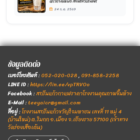
แก้วภาคเหนือ ส่งฟรีทั่วประเทศ
24 ก.ค. 2569
ข้อมูลติดต่อ
เบอร์โทรศัพท์
:
052-020-028
,
091-858-2258
LINE ID
:
https://lin.ee/vpTRVOo
Facebook
:
สกรีนแก้วกาแฟราคาโรงงานคุณภาพขึ้นห้าง
E-Mail
:
teeyaicr@gmail.com
ที่อยู่
:
โรงงานสกรีนแก้วขวัญใจมหาชน เลขที่ 11 หมู่ 4
(บ้านใหม่) ต.ริมกก อ.เมือง จ.เชียงราย 57100 (เข้าทาง
วัดร่องเสือเต้น)