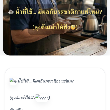
น้ำที่ใช้… มีผลกับรสชาติกาแฟไหม?
(ลุงต้นเล่าให้ฟัง
)