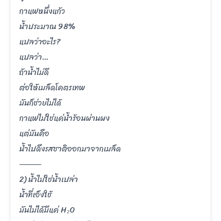
กาแฟหนึ่งแก้ว
น้ำประมาณ 98%
แปลว่าอะไร?
แปลว่า…
ถ้าน้ำไม่ดี
ต่อให้เมล็ดโคตรเทพ
มันก็ช่วยไม่ได้
กาแฟไม่ใช่แค่น้ำร้อนผ่านผง
แต่มันคือ
น้ำไปดึงรสชาติออกมาจากเมล็ด
⸻
2) น้ำไม่ใช่น้ำเปล่า
น้ำที่เอ็งใช้
มันไม่ได้มีแค่ H₂O