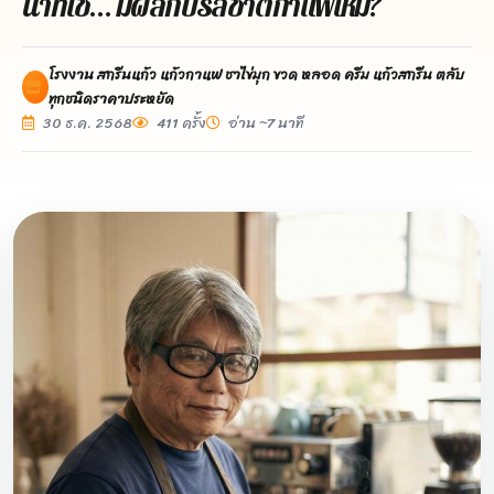
น้ำที่ใช้… มีผลกับรสชาติกาแฟไหม?
โรงงาน สกรีนแก้ว แก้วกาแฟ ชาไข่มุก ขวด หลอด ครีม แก้วสกรีน ตลับ
ทุกชนิดราคาประหยัด
30 ธ.ค. 2568
411 ครั้ง
อ่าน ~7 นาที