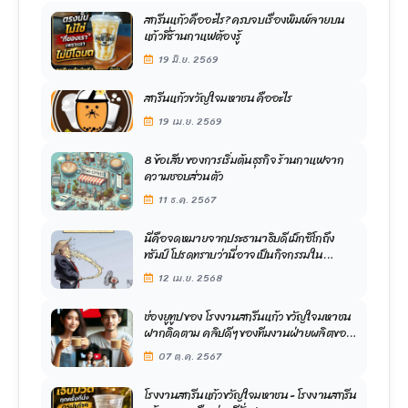
สกรีนแก้วคืออะไร? ครบจบเรื่องพิมพ์ลายบน
แก้วที่ร้านกาแฟต้องรู้
19 มิ.ย. 2569
สกรีนแก้วขวัญใจมหาชน คืออะไร
19 เม.ย. 2569
8 ข้อเสีย ของการเริ่มต้นธุรกิจ ร้านกาแฟจาก
ความชอบส่วนตัว
11 ธ.ค. 2567
นี่คือจดหมายจากประธานาธิบดีเม็กซิโกถึง
ทรัมป์ โปรดทราบว่านี่อาจเป็นกิจกรรมใน
อนาคต
12 เม.ย. 2568
ช่องยูทูป ของ โรงงานสกรีนแก้ว ขวัญใจมหาชน
ฝากติดตาม คลิปดีๆ ของทีมงานฝ่ายผลิตของ
เราด้วยนะคะ
07 ต.ค. 2567
โรงงานสกรีนแก้วขวัญใจมหาชน - โรงงานสกรีน