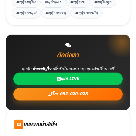
#แก้วสกรีน
#แก้วpet
#แก้วPP
#สกรีนถูก
#แก้วกาแฟ
#แก้วกระจก
#แก้วเซรามิก
ติดต่อเรา
คุยกับ
น้องขวัญใจ
เพื่อรับใบเสนอราคาและคำปรึกษาฟรี
แชท LINE
โทร 052-020-028
บทความน่าสนใจ