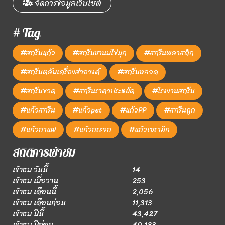
จัดการข้อมูลเว็บไซต์
# Tag
#สกรีนแก้ว
#สกรีนชานมไข่มุก
#สกรีนพลาสติก
#สกรีนตลับเครื่องสำอางค์
#สกรีนหลอด
#สกรีนขวด
#สกรีนราคาประหยัด
#โรงงานสกรีน
#แก้วสกรีน
#แก้วpet
#แก้วPP
#สกรีนถูก
#แก้วกาแฟ
#แก้วกระจก
#แก้วเซรามิก
สถิติการเข้าชม
เข้าชม วันนี้
14
เข้าชม เมื่อวาน
253
เข้าชม เดือนนี้
2,056
เข้าชม เดือนก่อน
11,313
เข้าชม ปีนี้
43,427
เข้าชม ปีก่อน
40,183