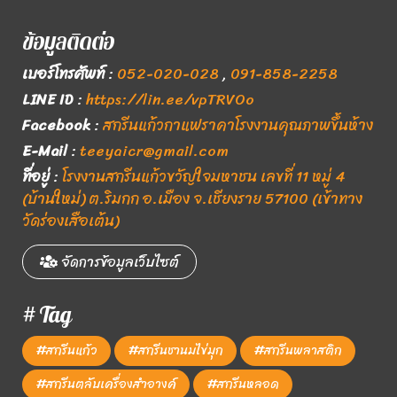
ข้อมูลติดต่อ
เบอร์โทรศัพท์
:
052-020-028
,
091-858-2258
LINE ID
:
https://lin.ee/vpTRVOo
Facebook
:
สกรีนแก้วกาแฟราคาโรงงานคุณภาพขึ้นห้าง
E-Mail
:
teeyaicr@gmail.com
ที่อยู่
:
โรงงานสกรีนแก้วขวัญใจมหาชน เลขที่ 11 หมู่ 4
(บ้านใหม่) ต.ริมกก อ.เมือง จ.เชียงราย 57100 (เข้าทาง
วัดร่องเสือเต้น)
จัดการข้อมูลเว็บไซต์
# Tag
#สกรีนแก้ว
#สกรีนชานมไข่มุก
#สกรีนพลาสติก
#สกรีนตลับเครื่องสำอางค์
#สกรีนหลอด