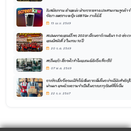
รับสมัครงาน ตำแหน่ง ฝ่ายการตลาด ประสานงานลูกค้า 
อัตรา เพศชาย หญิง LGBTQ+ รายได้ดี
13 เม.ย. 2569
สเปนผงาดแชมป์โลก 2026! เฉือนอาร์เจนตินา 1-0 ต่อเวล
แชมป์สมัยที่ 2 ในรอบ 16 ปี
20 ก.ค. 2569
สกรีนแก้ว คืออะไร ทำไมแบรนด์ดังถึงเลือกใช้
07 พ.ค. 2569
การช้อปปิ้งอีคอมเมิร์ซได้เห็นการเพิ่มขึ้นอย่างมีนัยสําคัญใน
ผ่านมา และด้วยความจําเป็นในการบรรจุภัณฑ์ที่ยั่งยืน
22 ก.ย. 2567