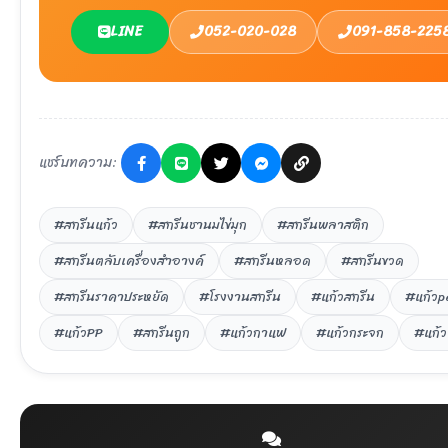
LINE
052-020-028
091-858-225
แชร์บทความ:
#สกรีนแก้ว
#สกรีนชานมไข่มุก
#สกรีนพลาสติก
#สกรีนตลับเครื่องสำอางค์
#สกรีนหลอด
#สกรีนขวด
#สกรีนราคาประหยัด
#โรงงานสกรีน
#แก้วสกรีน
#แก้วp
#แก้วPP
#สกรีนถูก
#แก้วกาแฟ
#แก้วกระจก
#แก้ว