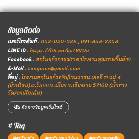
ข้อมูลติดต่อ
เบอร์โทรศัพท์
:
052-020-028
,
091-858-2258
LINE ID
:
https://lin.ee/vpTRVOo
Facebook
:
สกรีนแก้วกาแฟราคาโรงงานคุณภาพขึ้นห้าง
E-Mail
:
teeyaicr@gmail.com
ที่อยู่
:
โรงงานสกรีนแก้วขวัญใจมหาชน เลขที่ 11 หมู่ 4
(บ้านใหม่) ต.ริมกก อ.เมือง จ.เชียงราย 57100 (เข้าทาง
วัดร่องเสือเต้น)
จัดการข้อมูลเว็บไซต์
# Tag
#สกรีนแก้ว
#สกรีนชานมไข่มุก
#สกรีนพลาสติก