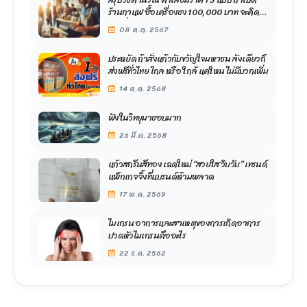
ร้านกาแฟ ซื้อเครื่องชง 100,000 บาท จะคิด
ค่าเสื่อมอย่างไร ?
08 ต.ค. 2567
ประหยัด ถ้าสั่งแก้วกับขวัญใจมหาชน ลังเดียวก็
ส่งฟรีทั่วไทย ไกล หรือ ใกล้ แค่ใหน ไม่มีบวกเพิ่ม
14 ต.ค. 2568
ฟังในวิทยุมาชอบมาก
26 มี.ค. 2568
แก้วสกรีนสีทอง เฉดใหม่ “สวยใส วิบวับ” เทรนด์
แพ็กเกจจิ้งที่แบรนด์ห้ามพลาด
17 พ.ค. 2569
ไมเกรน อาการและสาเหตุของการเกิดอาการ
ปวดหัวไมเกรนคืออะไร
22 ธ.ค. 2562