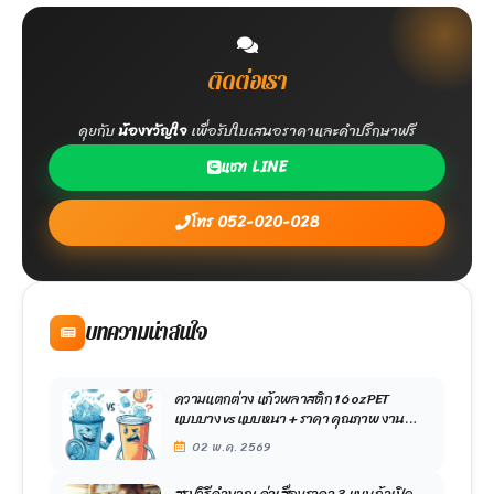
ติดต่อเรา
คุยกับ
น้องขวัญใจ
เพื่อรับใบเสนอราคาและคำปรึกษาฟรี
แชท LINE
โทร 052-020-028
บทความน่าสนใจ
ความแตกต่าง แก้วพลาสติก 16 oz PET
แบบบาง vs แบบหนา + ราคา คุณภาพ งาน
สกรีน
02 พ.ค. 2569
สรุปวิธีคำนวณ ค่าเสื่อมราคา 3 แบบ ถ้าเปิด