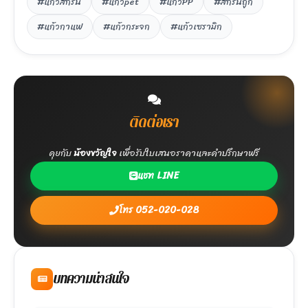
#แก้วสกรีน
#แก้วpet
#แก้วPP
#สกรีนถูก
#แก้วกาแฟ
#แก้วกระจก
#แก้วเซรามิก
ติดต่อเรา
คุยกับ
น้องขวัญใจ
เพื่อรับใบเสนอราคาและคำปรึกษาฟรี
แชท LINE
โทร 052-020-028
บทความน่าสนใจ