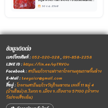
ทุกใบ
30 ธ.ค. 2568
ข้อมูลติดต่อ
เบอร์โทรศัพท์
:
052-020-028
,
091-858-2258
LINE ID
:
https://lin.ee/vpTRVOo
Facebook
:
สกรีนแก้วกาแฟราคาโรงงานคุณภาพขึ้นห้าง
E-Mail
:
teeyaicr@gmail.com
ที่อยู่
:
โรงงานสกรีนแก้วขวัญใจมหาชน เลขที่ 11 หมู่ 4
(บ้านใหม่) ต.ริมกก อ.เมือง จ.เชียงราย 57100 (เข้าทาง
วัดร่องเสือเต้น)