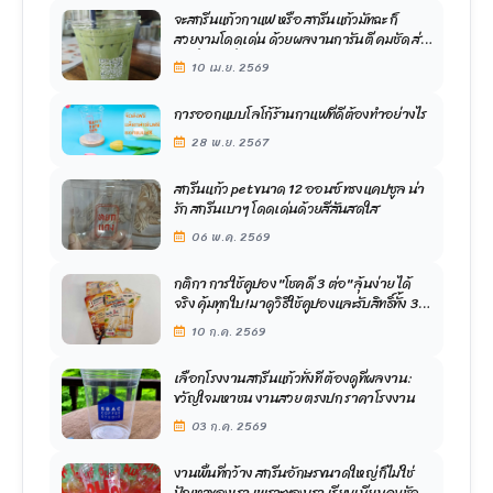
จะสกรีนแก้วกาแฟ หรือ สกรีนแก้วมัทฉะ ก็
สวยงามโดดเด่น ด้วยผลงานการันตี คมชัด ส่ง
ฟรีทั่วไทย มั่นใจในการออกแบบโลโก
10 เม.ย. 2569
การออกแบบโลโก้ร้านกาแฟที่ดีต้องทำอย่างไร
28 พ.ย. 2567
สกรีนแก้ว pet ขนาด 12 ออนซ์ ทรงแคปซูล น่า
รัก สกรีนเบาๆ โดดเด่นด้วยสีสันสดใส
06 พ.ค. 2569
กติกา การใช้คูปอง "โชคดี 3 ต่อ" ลุ้นง่าย ได้
จริง คุ้มทุกใบ! มาดูวิธีใช้คูปองและรับสิทธิ์ทั้ง 3
ต่อกันเลย
10 ก.ค. 2569
เลือกโรงงานสกรีนแก้วทั้งที ต้องดูที่ผลงาน:
ขวัญใจมหาชน งานสวย ตรงปก ราคาโรงงาน
03 ก.ค. 2569
งานพื้นที่กว้าง สกรีนอักษรขนาดใหญ่ ก็ไม่ใช่
ปัญหาของเรา เพราะของเรา เรียบเนียนคมชัด