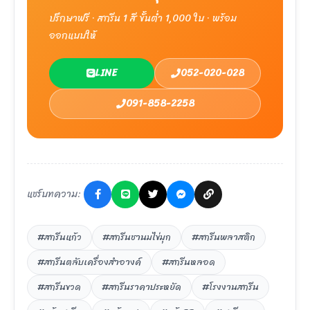
ปรึกษาฟรี · สกรีน 1 สี ขั้นต่ำ 1,000 ใบ · พร้อม
ออกแบบให้
LINE
052-020-028
091-858-2258
แชร์บทความ:
#สกรีนแก้ว
#สกรีนชานมไข่มุก
#สกรีนพลาสติก
#สกรีนตลับเครื่องสำอางค์
#สกรีนหลอด
#สกรีนขวด
#สกรีนราคาประหยัด
#โรงงานสกรีน