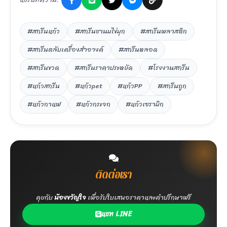
#สกรีนแก้ว
#สกรีนชานมไข่มุก
#สกรีนพลาสติก
#สกรีนตลับเครื่องสำอางค์
#สกรีนหลอด
#สกรีนขวด
#สกรีนราคาประหยัด
#โรงงานสกรีน
#แก้วสกรีน
#แก้วpet
#แก้วPP
#สกรีนถูก
#แก้วกาแฟ
#แก้วกระจก
#แก้วเซรามิก
ติดต่อเรา
คุยกับ
น้องขวัญใจ
เพื่อรับใบเสนอราคาและคำปรึกษาฟรี
แชท LINE