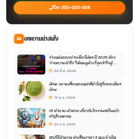
โทร 052-020-028
บทความน่าสนใจ
จ่ายแค่แอดอย่างเดียวไม่พอ ปี 2025 ต้อง
‘จ่ายความเข้าใจ’ ให้คนดูด้วย ใครเข้าใจผู้
บริโภค เข้าใจ Insight ก่อน คนนั้นจะได้เปรียบ
28 มี.ค. 2568
เผยข้อมูลล่าสุดจาก DAAT
มัทฉะ: ความเสี่ยงแอบแฝงที่นำไปสู่โรคกรดไหล
ย้อน
19 ต.ค. 2568
15 คำถาม-คำตอบ เกี่ยวกับโรงงานสกรีนแก้ว
ขวัญใจมหาชน
26 ก.ค. 2569
สรุปวิธีคำนวณ ค่าเสื่อมราคา 3 แบบ ถ้าเปิด