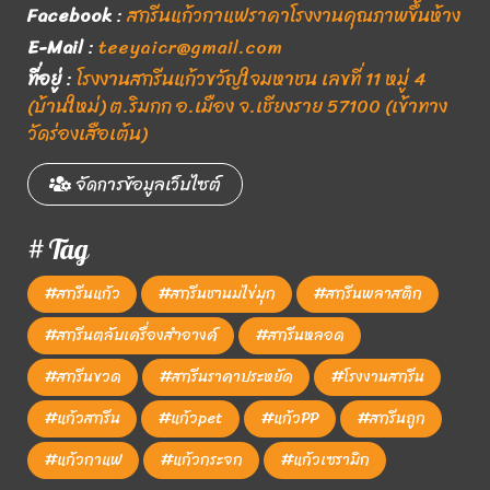
Facebook
:
สกรีนแก้วกาแฟราคาโรงงานคุณภาพขึ้นห้าง
E-Mail
:
teeyaicr@gmail.com
ที่อยู่
:
โรงงานสกรีนแก้วขวัญใจมหาชน เลขที่ 11 หมู่ 4
(บ้านใหม่) ต.ริมกก อ.เมือง จ.เชียงราย 57100 (เข้าทาง
วัดร่องเสือเต้น)
จัดการข้อมูลเว็บไซต์
# Tag
#สกรีนแก้ว
#สกรีนชานมไข่มุก
#สกรีนพลาสติก
#สกรีนตลับเครื่องสำอางค์
#สกรีนหลอด
#สกรีนขวด
#สกรีนราคาประหยัด
#โรงงานสกรีน
#แก้วสกรีน
#แก้วpet
#แก้วPP
#สกรีนถูก
#แก้วกาแฟ
#แก้วกระจก
#แก้วเซรามิก