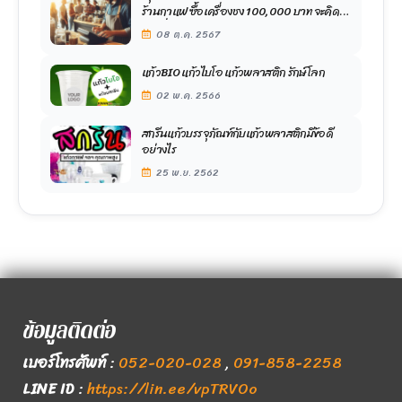
ร้านกาแฟ ซื้อเครื่องชง 100,000 บาท จะคิด
ค่าเสื่อมอย่างไร ?
08 ต.ค. 2567
แก้วBIO แก้วไบโอ แก้วพลาสติก รักษ์โลก
02 พ.ค. 2566
สกรีนแก้วบรรจุภัณฑ์กับแก้วพลาสติกมีข้อดี
อย่างไร
25 พ.ย. 2562
ข้อมูลติดต่อ
เบอร์โทรศัพท์
:
052-020-028
,
091-858-2258
LINE ID
:
https://lin.ee/vpTRVOo