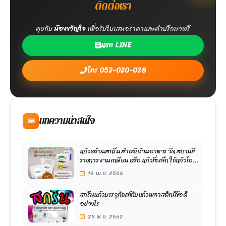
ติดต่อเรา
คุยกับ
น้องขวัญใจ
เพื่อรับใบเสนอราคาและคำปรึกษาฟรี
แชท LINE
โทร 052-020-028
บทความน่าสนใจ
แก้วพร้อมสกรีน สำหรับร้านอาหาร วัด สถานที่
ราชการ งานเกษียน หรือ แก้วที่ระลึก ใช้แก้วโอ
เชียน เกรดเอ ราคาถูก พร้อมจัดส่งทั่วประเทศ
19 เม.ย. 2566
สกรีนแก้วบรรจุภัณฑ์กับแก้วพลาสติกมีข้อดี
อย่างไร
25 พ.ย. 2562