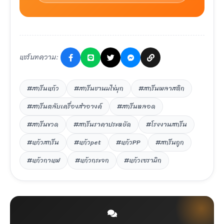
แชร์บทความ:
#สกรีนแก้ว
#สกรีนชานมไข่มุก
#สกรีนพลาสติก
#สกรีนตลับเครื่องสำอางค์
#สกรีนหลอด
#สกรีนขวด
#สกรีนราคาประหยัด
#โรงงานสกรีน
#แก้วสกรีน
#แก้วpet
#แก้วPP
#สกรีนถูก
#แก้วกาแฟ
#แก้วกระจก
#แก้วเซรามิก