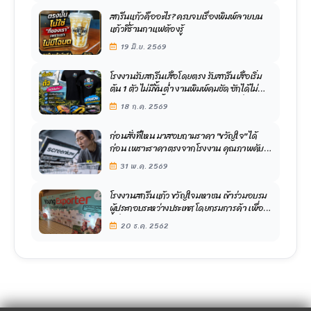
สกรีนแก้วคืออะไร? ครบจบเรื่องพิมพ์ลายบน
แก้วที่ร้านกาแฟต้องรู้
19 มิ.ย. 2569
โรงงานรับสกรีนเสื้อโดยตรง รับสกรีนเสื้อเริ่ม
ต้น 1 ตัว ไม่มีขั้นต่ำ งานพิมพ์คมชัด ซักได้ไม่
หลุด ไม่ลอก เสื้อนุ่มใส่สบาย จัดส่งไวทั่วประเทศ
18 ก.ค. 2569
ก่อนสั่งที่ไหน มาสอบถามราคา "ขวัญใจ" ได้
ก่อน เพราะราคาตรงจากโรงงาน คุณภาพคับ
แก้ว ออกแบบเก่ง งานสวย คม จัดส่งไว จะได้ไม่
31 พ.ค. 2569
พลาด ได้งานถูกใจ
โรงงานสกรีนแก้ว ขวัญใจมหาชน เข้าร่วมอบรม
ผู้ประกอบระหว่างประเทศ โดยกรมการค้า เพื่อ
เพิ่มศักยภาพในการพัฒนาองค์กร
20 ธ.ค. 2562