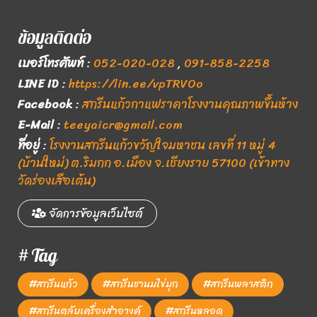
ข้อมูลติดต่อ
เบอร์โทรศัพท์
:
052-020-028
,
091-858-2258
LINE ID
:
https://lin.ee/vpTRVOo
Facebook
:
สกรีนแก้วกาแฟราคาโรงงานคุณภาพขึ้นห้าง
E-Mail
:
teeyaicr@gmail.com
ที่อยู่
:
โรงงานสกรีนแก้วขวัญใจมหาชน เลขที่ 11 หมู่ 4
(บ้านใหม่) ต.ริมกก อ.เมือง จ.เชียงราย 57100 (เข้าทาง
วัดร่องเสือเต้น)
จัดการข้อมูลเว็บไซต์
# Tag
#สกรีนแก้ว
#สกรีนชานมไข่มุก
#สกรีนพลาสติก
#สกรีนตลับเครื่องสำอางค์
#สกรีนหลอด