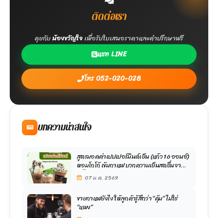
ติดต่อเรา
คุยกับ
น้องขวัญใจ
เพื่อรับใบเสนอราคาและคำปรึกษาฟรี
แชท LINE
โทร 052-020-028
บทความน่าสนใจ
สูตรมอคค่าเปปเปอร์มินต์เย็น (แก้ว 16 ออนซ์)
หอมโกโก้ เข้มกาแฟ บวกความเย็นสดชื่นจา
กมิ้นต์ ฟินมากกก
07 ม.ค. 2569
ขายกาแฟยังไง ให้ลูกค้ารู้สึกว่า “คุ้ม” ไม่ใช่
“แพง”