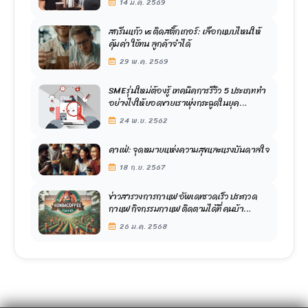
14 ม.ค. 2569
สกรีนแก้ว vs ติดสติ๊กเกอร์: เลือกแบบไหนให้
คุ้มค่า ใช้ทน ลูกค้าจำได้
29 พ.ค. 2569
SME รุ่นใหม่ต้องรู้ เทคนิคการรีวิว 5 ประเภท ทำ
อย่างไงให้ยอดขายเราพุ่งกระฉูดในยุค
ออนไลน์ปัจจุบัน
24 พ.ย. 2562
คาเฟ่: จุดหมายแห่งความสุขและแรงบันดาลใจ
18 ก.ย. 2567
ข่าวสารวงการกาแฟ อัพเดทรวดเร็ว ประกวด
กาแฟ กิจกรรมกาแฟ ติดตามได้ที่ คนบ้า
กาแฟ.com
26 ม.ค. 2568