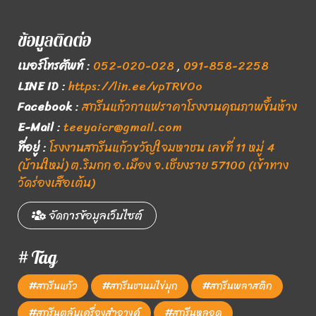
ข้อมูลติดต่อ
เบอร์โทรศัพท์
:
052-020-028
,
091-858-2258
LINE ID
:
https://lin.ee/vpTRVOo
Facebook
:
สกรีนแก้วกาแฟราคาโรงงานคุณภาพขึ้นห้าง
E-Mail
:
teeyaicr@gmail.com
ที่อยู่
:
โรงงานสกรีนแก้วขวัญใจมหาชน เลขที่ 11 หมู่ 4
(บ้านใหม่) ต.ริมกก อ.เมือง จ.เชียงราย 57100 (เข้าทาง
วัดร่องเสือเต้น)
จัดการข้อมูลเว็บไซต์
# Tag
#สกรีนแก้ว
#สกรีนชานมไข่มุก
#สกรีนพลาสติก
#สกรีนตลับเครื่องสำอางค์
#สกรีนหลอด