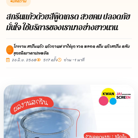
บทความ
สกรีนแก้วด้วยสีฟู๊ดเกรด สวยคม ปลอดภัย
มั่นใจ ใช้บริการของเรามาอย่างยาวนาน
โรงงาน สกรีนแก้ว แก้วกาแฟ ชาไข่มุก ขวด หลอด ครีม แก้วสกรีน ตลับ
ทุกชนิดราคาประหยัด
26 มิ.ย. 2568
517 ครั้ง
อ่าน ~1 นาที