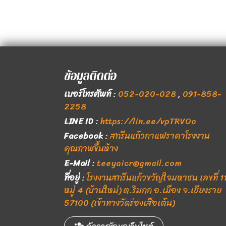
ข้อมูลติดต่อ
เบอร์โทรศัพท์
:
052-020-028
,
091-858-
2258
LINE ID
:
https://lin.ee/vpTRVOo
Facebook
:
สกรีนแก้วกาแฟราคาโรงงาน
คุณภาพขึ้นห้าง
E-Mail
:
teeyaicr@gmail.com
ที่อยู่
:
โรงงานสกรีนแก้วขวัญใจมหาชน เลขที่ 1
หมู่ 4 (บ้านใหม่) ต.ริมกก อ.เมือง จ.เชียงราย
57100 (เข้าทางวัดร่องเสือเต้น)