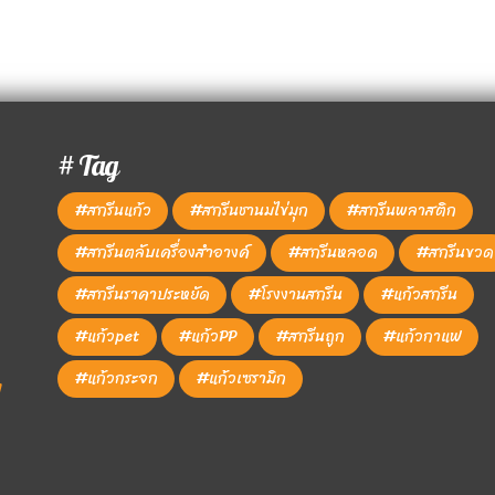
# Tag
#สกรีนแก้ว
#สกรีนชานมไข่มุก
#สกรีนพลาสติก
#สกรีนตลับเครื่องสำอางค์
#สกรีนหลอด
#สกรีนขวด
#สกรีนราคาประหยัด
#โรงงานสกรีน
#แก้วสกรีน
#แก้วpet
#แก้วPP
#สกรีนถูก
#แก้วกาแฟ
#แก้วกระจก
#แก้วเซรามิก
1