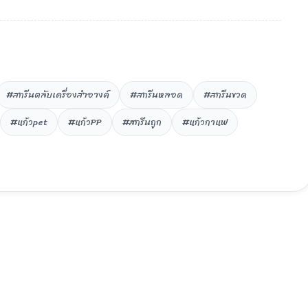
#สกรีนตลับเครื่องสำอางค์
#สกรีนหลอด
#สกรีนขวด
#แก้วpet
#แก้วPP
#สกรีนถูก
#แก้วกาแฟ