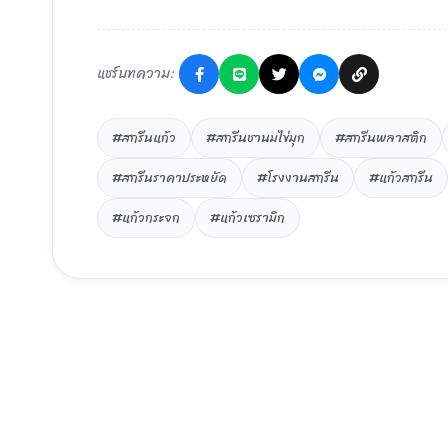
แชร์บทความ:
#สกรีนแก้ว
#สกรีนชานมไข่มุก
#สกรีนพลาสติก
#สกรีนราคาประหยัด
#โรงงานสกรีน
#แก้วสกรีน
#แก้วกระจก
#แก้วเซรามิก