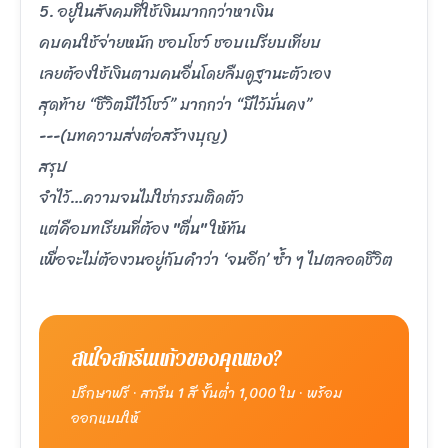
5. อยู่ในสังคมที่ใช้เงินมากกว่าหาเงิน
คบคนใช้จ่ายหนัก ชอบโชว์ ชอบเปรียบเทียบ
เลยต้องใช้เงินตามคนอื่นโดยลืมดูฐานะตัวเอง
สุดท้าย “ชีวิตมีไว้โชว์” มากกว่า “มีไว้มั่นคง”
---(บทความส่งต่อสร้างบุญ)
สรุป
จำไว้…ความจนไม่ใช่กรรมติดตัว
แต่คือบทเรียนที่ต้อง "ตื่น" ให้ทัน
เพื่อจะไม่ต้องวนอยู่กับคำว่า ‘จนอีก’ ซ้ำ ๆ ไปตลอดชีวิต
สนใจสกรีนแก้วของคุณเอง?
ปรึกษาฟรี · สกรีน 1 สี ขั้นต่ำ 1,000 ใบ · พร้อม
ออกแบบให้