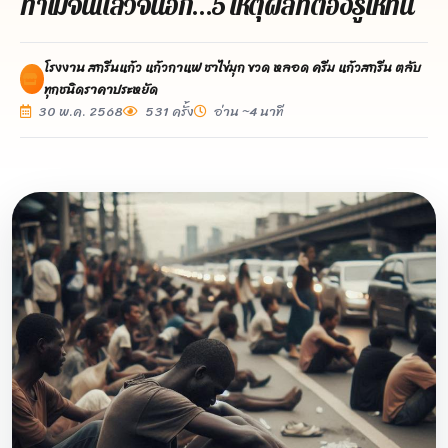
ทำไมจนแล้วจนอีก…5 เหตุผลที่ต้องรู้ให้ทัน
โรงงาน สกรีนแก้ว แก้วกาแฟ ชาไข่มุก ขวด หลอด ครีม แก้วสกรีน ตลับ
ทุกชนิดราคาประหยัด
30 พ.ค. 2568
531 ครั้ง
อ่าน ~4 นาที