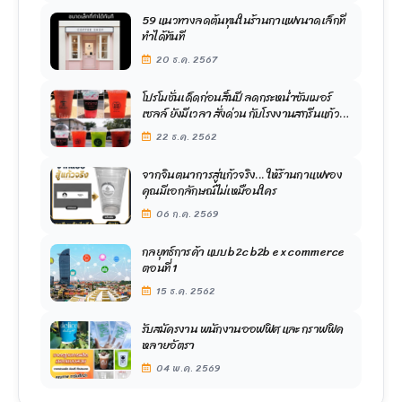
59 แนวทางลดต้นทุนในร้านกาแฟขนาดเล็กที่
ทำได้ทันที
20 ธ.ค. 2567
โปรโมชั่นเด็ดก่อนสิ้นปี ลดกระหน่ำซัมเมอร์
เซลล์ ยังมีเวลา สั่งด่วน กับโรงงานสกรีนแก้ว
ขวัญใจมหาชน
22 ธ.ค. 2562
จากจินตนาการสู่แก้วจริง... ให้ร้านกาแฟของ
คุณมีเอกลักษณ์ไม่เหมือนใคร
06 ก.ค. 2569
กลยุทธ์การค้า แบบ b2c b2b e x commerce
ตอนที่ 1
15 ธ.ค. 2562
รับสมัครงาน พนักงานออฟฟิศ และ กราฟฟิค
หลายอัตรา
04 พ.ค. 2569