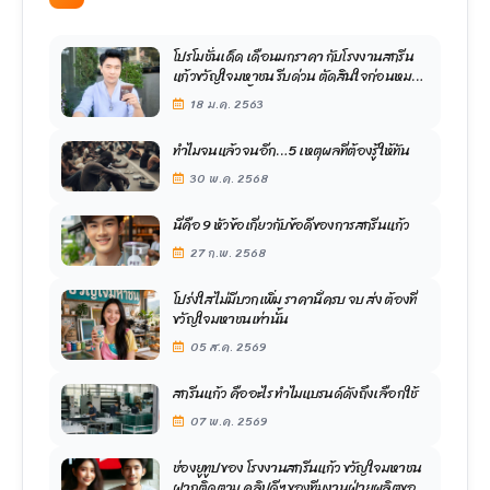
โปรโมชั่นเด็ด เดือนมกราคา กับโรงงานสกรีน
แก้วขวัญใจมหาชน รีบด่วน ตัดสินใจก่อนหมด
โปรสุดพิเศษนี้
18 ม.ค. 2563
ทำไมจนแล้วจนอีก…5 เหตุผลที่ต้องรู้ให้ทัน
30 พ.ค. 2568
นี่คือ 9 หัวข้อเกี่ยวกับข้อดีของการสกรีนแก้ว
27 ก.พ. 2568
โปร่งใส ไม่มีบวกเพิ่ม ราคานี้ครบ จบ ส่ง ต้องที่
ขวัญใจมหาชนเท่านั้น
05 ส.ค. 2569
สกรีนแก้ว คืออะไร ทำไมแบรนด์ดังถึงเลือกใช้
07 พ.ค. 2569
ช่องยูทูป ของ โรงงานสกรีนแก้ว ขวัญใจมหาชน
ฝากติดตาม คลิปดีๆ ของทีมงานฝ่ายผลิตของ