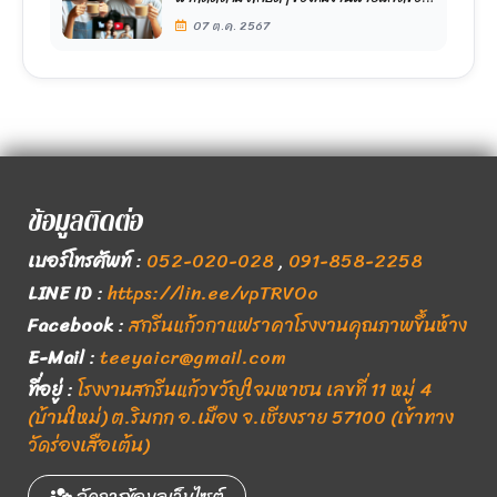
เราด้วยนะคะ
07 ต.ค. 2567
ข้อมูลติดต่อ
เบอร์โทรศัพท์
:
052-020-028
,
091-858-2258
LINE ID
:
https://lin.ee/vpTRVOo
Facebook
:
สกรีนแก้วกาแฟราคาโรงงานคุณภาพขึ้นห้าง
E-Mail
:
teeyaicr@gmail.com
ที่อยู่
:
โรงงานสกรีนแก้วขวัญใจมหาชน เลขที่ 11 หมู่ 4
(บ้านใหม่) ต.ริมกก อ.เมือง จ.เชียงราย 57100 (เข้าทาง
วัดร่องเสือเต้น)
จัดการข้อมูลเว็บไซต์