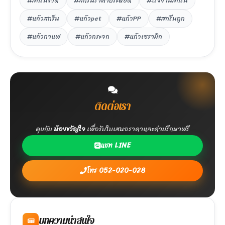
#สกรีนขวด
#สกรีนราคาประหยัด
#โรงงานสกรีน
#แก้วสกรีน
#แก้วpet
#แก้วPP
#สกรีนถูก
#แก้วกาแฟ
#แก้วกระจก
#แก้วเซรามิก
ติดต่อเรา
คุยกับ
น้องขวัญใจ
เพื่อรับใบเสนอราคาและคำปรึกษาฟรี
แชท LINE
โทร 052-020-028
บทความน่าสนใจ