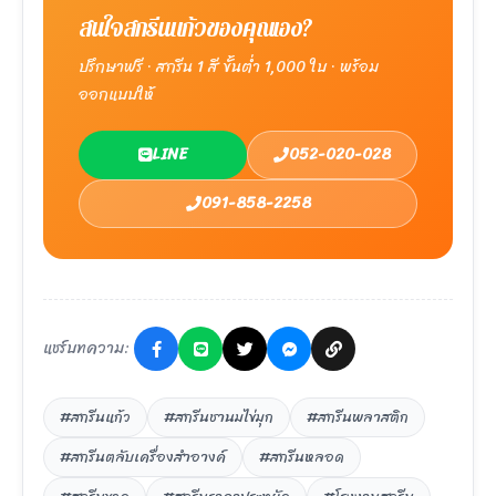
สนใจสกรีนแก้วของคุณเอง?
ปรึกษาฟรี · สกรีน 1 สี ขั้นต่ำ 1,000 ใบ · พร้อม
ออกแบบให้
LINE
052-020-028
091-858-2258
แชร์บทความ:
#สกรีนแก้ว
#สกรีนชานมไข่มุก
#สกรีนพลาสติก
#สกรีนตลับเครื่องสำอางค์
#สกรีนหลอด