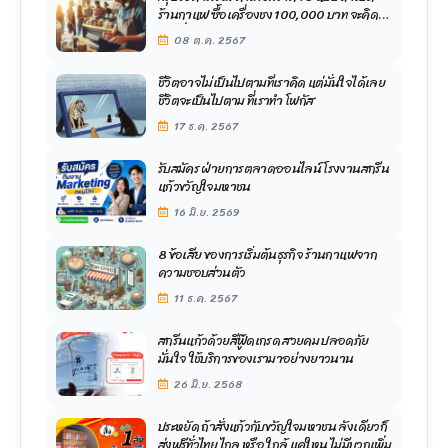
ร้านกาแฟ ซื้อเครื่องชง 100,000 บาท จะคิด
ค่าเสื่อมอย่างไร ?
08 ต.ค. 2567
ชีวิตอาจไม่เป็นไปตามที่เราคิด แต่มั่นใจได้เลย
ชีวิตจะเป็นไปตาม ที่เราทำ โฟกัส
17 ธ.ค. 2567
รับสมัคร ฝ่ายการตลาดออนไลน์ โรงงานสกรีน
แก้วขวัญใจมหาชน
16 มิ.ย. 2569
8 ข้อเสีย ของการเริ่มต้นธุรกิจ ร้านกาแฟจาก
ความชอบส่วนตัว
11 ธ.ค. 2567
สกรีนแก้วด้วยสีฟู๊ดเกรด สวยคม ปลอดภัย
มั่นใจ ใช้บริการของเรามาอย่างยาวนาน
26 มิ.ย. 2568
ประหยัด ถ้าสั่งแก้วกับขวัญใจมหาชน ลังเดียวก็
ส่งฟรีทั่วไทย ไกล หรือ ใกล้ แค่ใหน ไม่มีบวกเพิ่ม