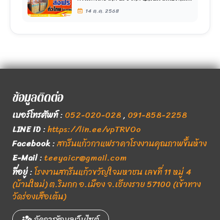
14 ต.ค. 2568
ข้อมูลติดต่อ
เบอร์โทรศัพท์
:
052-020-028
,
091-858-2258
LINE ID
:
https://lin.ee/vpTRVOo
Facebook
:
สกรีนแก้วกาแฟราคาโรงงานคุณภาพขึ้นห้าง
E-Mail
:
teeyaicr@gmail.com
ที่อยู่
:
โรงงานสกรีนแก้วขวัญใจมหาชน เลขที่ 11 หมู่ 4
(บ้านใหม่) ต.ริมกก อ.เมือง จ.เชียงราย 57100 (เข้าทาง
วัดร่องเสือเต้น)
จัดการข้อมูลเว็บไซต์