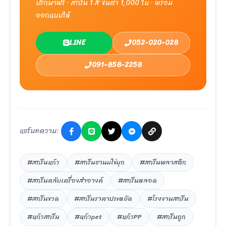
ปรึกษาฟรี · สกรีน 1 สี ขั้นต่ำ 1,000 ใบ · พร้อม
ออกแบบให้
LINE
052-020-028
091-858-2258
แชร์บทความ:
#สกรีนแก้ว
#สกรีนชานมไข่มุก
#สกรีนพลาสติก
#สกรีนตลับเครื่องสำอางค์
#สกรีนหลอด
#สกรีนขวด
#สกรีนราคาประหยัด
#โรงงานสกรีน
#แก้วสกรีน
#แก้วpet
#แก้วPP
#สกรีนถูก