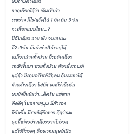
ผมถามคำเดียว
หากเลือกได้ว่า เดินเข้าป่า
ระหว่าง มีไฟแช็คให้ 1 อัน กับ 3 อัน
จะเลือกแบบไหน…?
มีอันเดียว หาย พัง จบเลยนะ
มี2-3อัน มันยังช่วยให้รอดได้
เหมือนบ้านทั้งบ้าน มีรถคันเดียว
รถพังขึ้นมา ซวยทั้งบ้าน ต้องนั่งรถเมล์
แต่ถ้า มีรถมอร์ไซค์สักคน ก็บรรเทาได้
ทำธุรกิจเดียว โฟกัส ผมก็ว่าดีครับ
ผมยังยืนยันว่า…ดีครับ แต่หาก
คิดดีๆ ในหลายๆมุม มีสำรอง
ทีอันอื่น มีรายได้อีกทาง ดีกว่านะ
ยุคนี้เก่งอย่างเดียวอาจไม่รอด
แต่ไอ้ที่รอดๆ คือพวกมนุษย์เป็ด