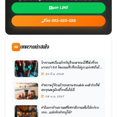
แชท LINE
โทร 052-020-028
บทความน่าสนใจ
โรงงานสกรีนแก้วขวัญใจมหาชน มีสีให้เลือก
มากกว่า 50 โทนเฉดสี เลือกไม่ถูก แบ่งสกรีนได้
เลย หลากหลายสีแทนความรู้สึก
20 มี.ค. 2568
ทำความรู้จักแก้วกระดาษ Double wall ช่วยให้
คงอุณหภูมิเครื่องดื่มได้ดี
08 ต.ค. 2567
ทำไมบางร้านกาแฟที่รสชาติกาแฟไม่ได้อร่อย
เลย…แต่กลับยังอยู่ได้?