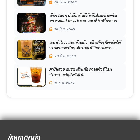
01 เม.ย. 2568
เรื่องสนุก ๆ น่าตื่นเต้นที่เกิดขึ้นในการแข่งขัน
2026WorldCup ในรอบ 48 ชั่วโมงที่ผ่านมา
10 มิ.ย. 2569
แนะนำโรงงานสกรีนแก้ว: เส้นเล็กๆ ก็คมชัดได้
งานสวยละเอียด ต้องยกให้ “โรงงานของ
ขวัญใจ”
20 มิ.ย. 2569
สกรีนสวย คมชัด เส้นเล็ก ลายพริ้ว ที่ไหน
ว่ายาก...ขวัญใจจัดให้!
11 ก.ค. 2569
ข้อมูลติดต่อ