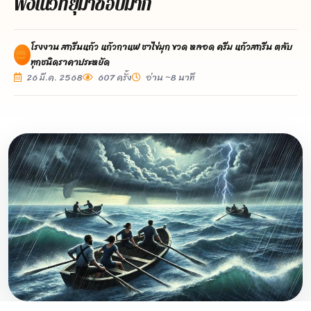
ฟังในวิทยุมาชอบมาก
โรงงาน สกรีนแก้ว แก้วกาแฟ ชาไข่มุก ขวด หลอด ครีม แก้วสกรีน ตลับ
ทุกชนิดราคาประหยัด
26 มี.ค. 2568
607 ครั้ง
อ่าน ~8 นาที