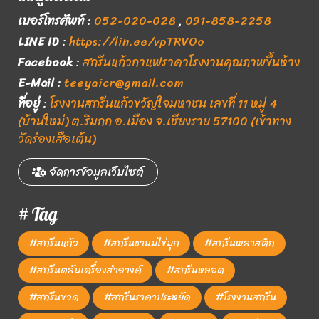
เบอร์โทรศัพท์
:
052-020-028
,
091-858-2258
LINE ID
:
https://lin.ee/vpTRVOo
Facebook
:
สกรีนแก้วกาแฟราคาโรงงานคุณภาพขึ้นห้าง
E-Mail
:
teeyaicr@gmail.com
ที่อยู่
:
โรงงานสกรีนแก้วขวัญใจมหาชน เลขที่ 11 หมู่ 4
(บ้านใหม่) ต.ริมกก อ.เมือง จ.เชียงราย 57100 (เข้าทาง
วัดร่องเสือเต้น)
จัดการข้อมูลเว็บไซต์
# Tag
#สกรีนแก้ว
#สกรีนชานมไข่มุก
#สกรีนพลาสติก
#สกรีนตลับเครื่องสำอางค์
#สกรีนหลอด
#สกรีนขวด
#สกรีนราคาประหยัด
#โรงงานสกรีน