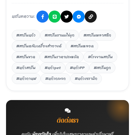
แชร์บทความ:
#สกรีนแก้ว
#สกรีนชานมไข่มุก
#สกรีนพลาสติก
#สกรีนตลับเครื่องสำอางค์
#สกรีนหลอด
#สกรีนขวด
#สกรีนราคาประหยัด
#โรงงานสกรีน
#แก้วสกรีน
#แก้วpet
#แก้วPP
#สกรีนถูก
#แก้วกาแฟ
#แก้วกระจก
#แก้วเซรามิก
ติดต่อเรา
คุยกับ
น้องขวัญใจ
เพื่อรับใบเสนอราคาและคำปรึกษาฟรี