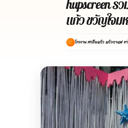
hupscreen รว
แก้ว ขวัญใจมห
โรงงาน สกรีนแก้ว แก้วกาแฟ ชา