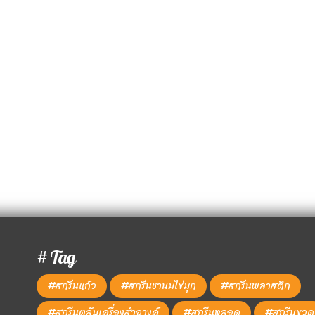
# Tag
#สกรีนแก้ว
#สกรีนชานมไข่มุก
#สกรีนพลาสติก
#สกรีนตลับเครื่องสำอางค์
#สกรีนหลอด
#สกรีนขวด