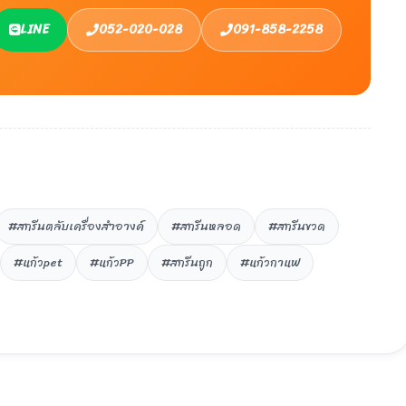
LINE
052-020-028
091-858-2258
#สกรีนตลับเครื่องสำอางค์
#สกรีนหลอด
#สกรีนขวด
#แก้วpet
#แก้วPP
#สกรีนถูก
#แก้วกาแฟ