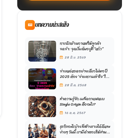
บทความน่าสนใจ
การเปิดร้านกาแฟให้ลูกค้า
จดจำ: จุดเริ่มต้นอยู่ที่ “แก้ว”
28 มิ.ย. 2569
จ่ายแค่แอดอย่างเดียวไม่พอ ปี
2025 ต้อง ‘จ่ายความเข้าใจ’ ให้
คนดูด้วย ใครเข้าใจผู้บริโภค
28 มี.ค. 2568
เข้าใจ Insight ก่อน คนนั้นจะได้
เปรียบ เผยข้อมูลล่าสุดจาก
DAAT
ทำความรู้จัก เมล็ดกาแฟแบบ
Single Origin คืออะไร?
16 ต.ค. 2567
ธุรกิจอะไรบ้าง ที่สร้างรายได้ดีและ
ง่ายๆ วันนี้ เรามีคำตอบให้ท่าน
ลองเลือกไปใช้ก้นได้เลย ลงทุน