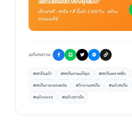
สนใจสกรีนแก้วของคุณเอง?
ปรึกษาฟรี · สกรีน 1 สี ขั้นต่ำ 1,000 ใบ · พร้อม
ออกแบบให้
แชร์บทความ:
#สกรีนแก้ว
#สกรีนชานมไข่มุก
#สกรีนพลาสติก
#สกรีนราคาประหยัด
#โรงงานสกรีน
#แก้วสกรีน
#แก้วกระจก
#แก้วเซรามิก