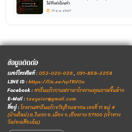
ได้อีกต่อไปแล้ว
17 ต.ค. 2567
ข้อมูลติดต่อ
เบอร์โทรศัพท์
:
052-020-028
,
091-858-2258
LINE ID
:
https://lin.ee/vpTRVOo
Facebook
:
สกรีนแก้วกาแฟราคาโรงงานคุณภาพขึ้นห้าง
E-Mail
:
teeyaicr@gmail.com
ที่อยู่
:
โรงงานสกรีนแก้วขวัญใจมหาชน เลขที่ 11 หมู่ 4
(บ้านใหม่) ต.ริมกก อ.เมือง จ.เชียงราย 57100 (เข้าทาง
วัดร่องเสือเต้น)