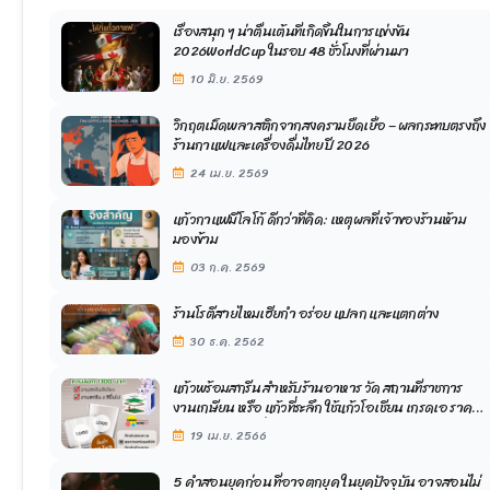
เรื่องสนุก ๆ น่าตื่นเต้นที่เกิดขึ้นในการแข่งขัน
2026WorldCup ในรอบ 48 ชั่วโมงที่ผ่านมา
10 มิ.ย. 2569
วิกฤตเม็ดพลาสติกจากสงครามยืดเยื้อ – ผลกระทบตรงถึง
ร้านกาแฟและเครื่องดื่มไทย ปี 2026
24 เม.ย. 2569
แก้วกาแฟมีโลโก้ ดีกว่าที่คิด: เหตุผลที่เจ้าของร้านห้าม
มองข้าม
03 ก.ค. 2569
ร้านโรตีสายไหมเฮียกำ อร่อย แปลก และแตกต่าง
30 ธ.ค. 2562
แก้วพร้อมสกรีน สำหรับร้านอาหาร วัด สถานที่ราชการ
งานเกษียน หรือ แก้วที่ระลึก ใช้แก้วโอเชียน เกรดเอ ราคา
ถูก พร้อมจัดส่งทั่วประเทศ
19 เม.ย. 2566
5 คำสอนยุคก่อน ที่อาจตกยุค ในยุคปัจจุบัน อาจสอนไม่