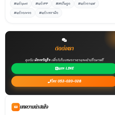
#แก้วpet
#แก้วPP
#สกรีนถูก
#แก้วกาแฟ
#แก้วกระจก
#แก้วเซรามิก
ติดต่อเรา
คุยกับ
น้องขวัญใจ
เพื่อรับใบเสนอราคาและคำปรึกษาฟรี
แชท LINE
โทร 052-020-028
บทความน่าสนใจ