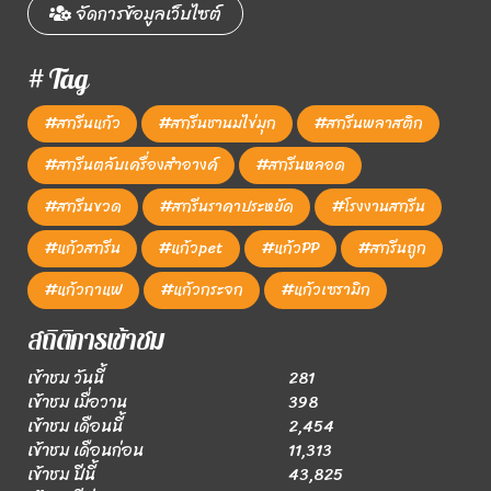
จัดการข้อมูลเว็บไซต์
# Tag
#สกรีนแก้ว
#สกรีนชานมไข่มุก
#สกรีนพลาสติก
#สกรีนตลับเครื่องสำอางค์
#สกรีนหลอด
#สกรีนขวด
#สกรีนราคาประหยัด
#โรงงานสกรีน
#แก้วสกรีน
#แก้วpet
#แก้วPP
#สกรีนถูก
#แก้วกาแฟ
#แก้วกระจก
#แก้วเซรามิก
สถิติการเข้าชม
เข้าชม วันนี้
281
เข้าชม เมื่อวาน
398
เข้าชม เดือนนี้
2,454
เข้าชม เดือนก่อน
11,313
เข้าชม ปีนี้
43,825