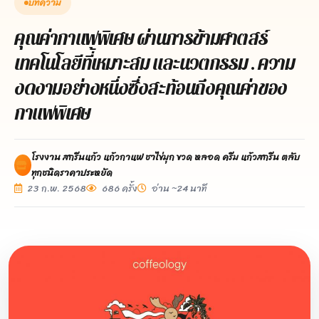
บทความ
คุณค่ากาแฟพิเศษ ผ่านการข้ามศาตสร์
เทคโนโลยีที่้เหมาะสม และนวตกรรม . ความ
งดงามอย่างหนึ่งซึ่งสะท้อนถึงคุณค่าของ
กาแฟพิเศษ
โรงงาน สกรีนแก้ว แก้วกาแฟ ชาไข่มุก ขวด หลอด ครีม แก้วสกรีน ตลับ
ทุกชนิดราคาประหยัด
23 ก.พ. 2568
686 ครั้ง
อ่าน ~24 นาที