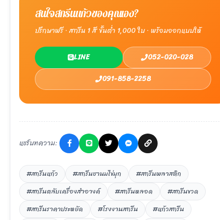
สนใจสกรีนแก้วของคุณเอง?
ปรึกษาฟรี · สกรีน 1 สี ขั้นต่ำ 1,000 ใบ · พร้อมออกแบบให้
LINE
052-020-028
091-858-2258
แชร์บทความ:
#สกรีนแก้ว
#สกรีนชานมไข่มุก
#สกรีนพลาสติก
#สกรีนตลับเครื่องสำอางค์
#สกรีนหลอด
#สกรีนขวด
#สกรีนราคาประหยัด
#โรงงานสกรีน
#แก้วสกรีน