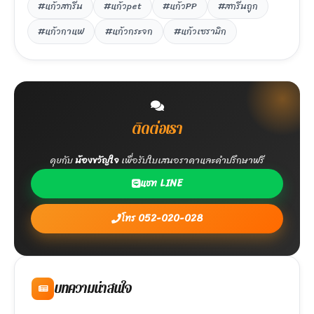
#แก้วสกรีน
#แก้วpet
#แก้วPP
#สกรีนถูก
#แก้วกาแฟ
#แก้วกระจก
#แก้วเซรามิก
ติดต่อเรา
คุยกับ
น้องขวัญใจ
เพื่อรับใบเสนอราคาและคำปรึกษาฟรี
แชท LINE
โทร 052-020-028
บทความน่าสนใจ