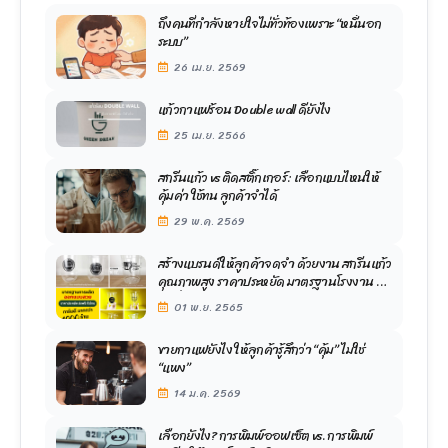
ถึงคนที่กำลังหายใจไม่ทั่วท้องเพราะ “หนี้นอก
ระบบ”
26 เม.ย. 2569
แก้วกาแฟร้อน Double wall ดียังไง
25 เม.ย. 2566
สกรีนแก้ว vs ติดสติ๊กเกอร์: เลือกแบบไหนให้
คุ้มค่า ใช้ทน ลูกค้าจำได้
29 พ.ค. 2569
สร้างแบรนด์ให้ลูกค้าจดจำ ด้วยงาน สกรีนแก้ว
คุณภาพสูง ราคาประหยัด มาตรฐานโรงงาน ส่ง
ฟรีทั่วประเทศ
01 พ.ย. 2565
ขายกาแฟยังไง ให้ลูกค้ารู้สึกว่า “คุ้ม” ไม่ใช่
“แพง”
14 ม.ค. 2569
เลือกยังไง? การพิมพ์ออฟเซ็ต vs. การพิมพ์