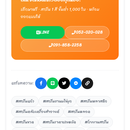
ปรึกษาฟรี · สกรีน 1 สี ขั้นต่ำ 1,000 ใบ · พร้อม
ออกแบบให้
LINE
052-020-028
091-858-2258
แชร์บทความ:
#สกรีนแก้ว
#สกรีนชานมไข่มุก
#สกรีนพลาสติก
#สกรีนตลับเครื่องสำอางค์
#สกรีนหลอด
#สกรีนขวด
#สกรีนราคาประหยัด
#โรงงานสกรีน