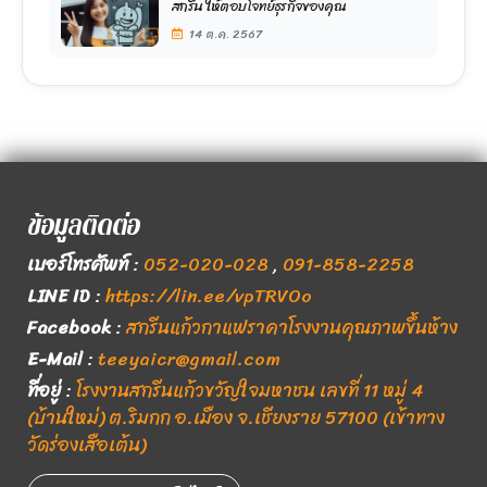
สกรีน ให้ตอบโจทย์ธุรกิจของคุณ
14 ต.ค. 2567
ข้อมูลติดต่อ
เบอร์โทรศัพท์
:
052-020-028
,
091-858-2258
LINE ID
:
https://lin.ee/vpTRVOo
Facebook
:
สกรีนแก้วกาแฟราคาโรงงานคุณภาพขึ้นห้าง
E-Mail
:
teeyaicr@gmail.com
ที่อยู่
:
โรงงานสกรีนแก้วขวัญใจมหาชน เลขที่ 11 หมู่ 4
(บ้านใหม่) ต.ริมกก อ.เมือง จ.เชียงราย 57100 (เข้าทาง
วัดร่องเสือเต้น)