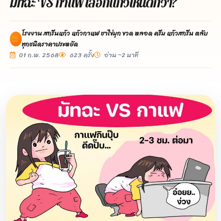
มัทฉะ VS กาแฟ เลือกแก้วไหนดีกว่า?
โรงงาน สกรีนแก้ว แก้วกาแฟ ชาไข่มุก ขวด หลอด ครีม แก้วสกรีน ตลับ
ทุกชนิดราคาประหยัด
01 ก.พ. 2568
623 ครั้ง
อ่าน ~2 นาที