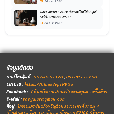
20 ธ.ค. 2562
Café Amazon vs. Starbucks: ใครใช้กลยุทธ์
อะไรในการครองตลาด?
28 ก.พ. 2568
ข้อมูลติดต่อ
เบอร์โทรศัพท์
:
052-020-028
,
091-858-2258
LINE ID
:
https://lin.ee/vpTRVOo
Facebook
:
สกรีนแก้วกาแฟราคาโรงงานคุณภาพขึ้นห้าง
E-Mail
:
teeyaicr@gmail.com
ที่อยู่
:
โรงงานสกรีนแก้วขวัญใจมหาชน เลขที่ 11 หมู่ 4
(บ้านใหม่) ต.ริมกก อ.เมือง จ.เชียงราย 57100 (เข้าทาง