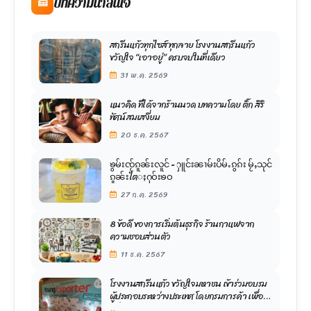
บทความน่าสนใจ
สกรีนแก้วทุกไซส์ ทุกลาย โรงงานสกรีนแก้ว
ขวัญใจ “เอาอยู่” ครบจบในที่เดียว
31 พ.ค. 2569
แนวคิด ที่ได้จากร้านนวด บทความโดย ติ๊ก สิริ
ทัศน์ สมเสงี่ยม
20 ธ.ค. 2567
ၶွမ်းၸႂ်ၵူၼ်းလူင် - ႁူင်းၼၢမ်းပိမ်ႉၵွၵ်း မႂ်ႇသုင်
ၵူၼ်းไตႈႁဝ်းၶဝ
27 ก.ค. 2569
8 ข้อดี ของการเริ่มต้นธุรกิจ ร้านกาแฟจาก
ความชอบส่วนตัว
11 ธ.ค. 2567
โรงงานสกรีนแก้ว ขวัญใจมหาชน เข้าร่วมอบรม
ผู้ประกอบระหว่างประเทศ โดยกรมการค้า เพื่อ
เพิ่มศักยภาพในการพัฒนาองค์กร