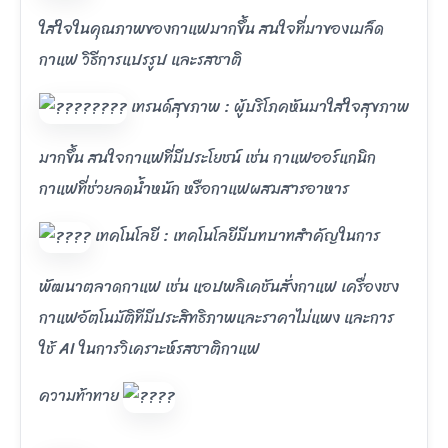
ใส่ใจในคุณภาพของกาแฟมากขึ้น สนใจที่มาของเมล็ด
กาแฟ วิธีการแปรรูป และรสชาติ
เทรนด์สุขภาพ : ผู้บริโภคหันมาใส่ใจสุขภาพ
มากขึ้น สนใจกาแฟที่มีประโยชน์ เช่น กาแฟออร์แกนิก
กาแฟที่ช่วยลดน้ำหนัก หรือกาแฟผสมสารอาหาร
เทคโนโลยี : เทคโนโลยีมีบทบาทสำคัญในการ
พัฒนาตลาดกาแฟ เช่น แอปพลิเคชันสั่งกาแฟ เครื่องชง
กาแฟอัตโนมัติทีมีประสิทธิภาพและราคาไม่แพง และการ
ใช้ AI ในการวิเคราะห์รสชาติกาแฟ
ความท้าทาย