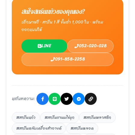
สนใจสกรีนแก้วของคุณเอง?
ปรึกษาฟรี · สกรีน 1 สี ขั้นต่ำ 1,000 ใบ · พร้อม
ออกแบบให้
LINE
052-020-028
091-858-2258
แชร์บทความ:
#สกรีนแก้ว
#สกรีนชานมไข่มุก
#สกรีนพลาสติก
#สกรีนตลับเครื่องสำอางค์
#สกรีนหลอด