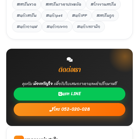
#สกรีนขวด
#สกรีนราคาประหยัด
#โรงงานสกรีน
#แก้วสกรีน
#แก้วpet
#แก้วPP
#สกรีนถูก
#แก้วกาแฟ
#แก้วกระจก
#แก้วเซรามิก
ติดต่อเรา
คุยกับ
น้องขวัญใจ
เพื่อรับใบเสนอราคาและคำปรึกษาฟรี
แชท LINE
โทร 052-020-028