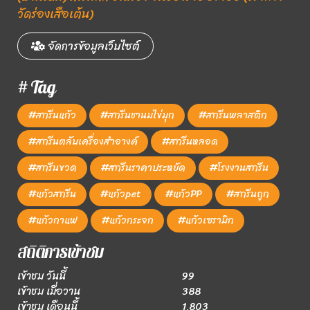
วัดร่องเสือเต้น)
จัดการข้อมูลเว็บไซต์
# Tag
#สกรีนแก้ว
#สกรีนชานมไข่มุก
#สกรีนพลาสติก
#สกรีนตลับเครื่องสำอางค์
#สกรีนหลอด
#สกรีนขวด
#สกรีนราคาประหยัด
#โรงงานสกรีน
#แก้วสกรีน
#แก้วpet
#แก้วPP
#สกรีนถูก
#แก้วกาแฟ
#แก้วกระจก
#แก้วเซรามิก
สถิติการเข้าชม
เข้าชม วันนี้
99
เข้าชม เมื่อวาน
388
เข้าชม เดือนนี้
1,803