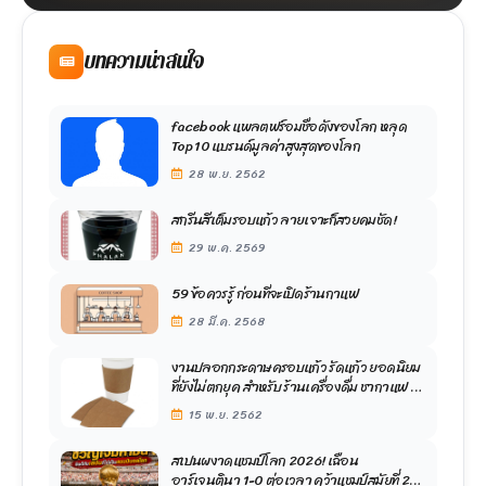
บทความน่าสนใจ
facebook แพลตฟร์อมชื่อดังของโลก หลุด
Top 10 แบรนด์มูลค่าสูงสุดของโลก
28 พ.ย. 2562
สกรีนสีเต็มรอบแก้ว ลายเจาะก็สวยคมชัด!
29 พ.ค. 2569
59 ข้อควรรู้ ก่อนที่จะเปิดร้านกาแฟ
28 มี.ค. 2568
งานปลอกกระดาษครอบแก้ว รัดแก้ว ยอดนิยม
ที่ยังไม่ตกยุค สำหรับ ร้านเครื่องดื่ม ชากาแฟ ที่
ต้องการสร้างความจดจำ
15 พ.ย. 2562
สเปนผงาดแชมป์โลก 2026! เฉือน
อาร์เจนตินา 1-0 ต่อเวลา คว้าแชมป์สมัยที่ 2