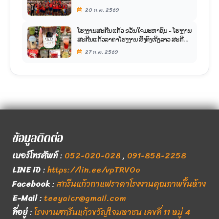
ในรอบ 16 ปี
20 ก.ค. 2569
ໂຮງງານສະກີນແກ້ວ ຂວັນໃຈມະຫາຊົນ - ໂຮງງານ
ສະກີນແກ້ວລາຄາໂຮງງານ ສົ່ງຕົງເຖິງລາວ ສະກີນ
ແກ້ວກັບ ຂວັນໃຈມະຫາຊົນ ດີກວ່າແນວໃດ?
27 ก.ค. 2569
ข้อมูลติดต่อ
เบอร์โทรศัพท์
:
052-020-028
,
091-858-2258
LINE ID
:
https://lin.ee/vpTRVOo
Facebook
:
สกรีนแก้วกาแฟราคาโรงงานคุณภาพขึ้นห้าง
E-Mail
:
teeyaicr@gmail.com
ที่อยู่
:
โรงงานสกรีนแก้วขวัญใจมหาชน เลขที่ 11 หมู่ 4