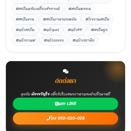
#สกรีนตลับเครื่องสำอางค์
#สกรีนหลอด
#สกรีนขวด
#สกรีนราคาประหยัด
#โรงงานสกรีน
#แก้วสกรีน
#แก้วpet
#แก้วPP
#สกรีนถูก
#แก้วกาแฟ
#แก้วกระจก
#แก้วเซรามิก
ติดต่อเรา
คุยกับ
น้องขวัญใจ
เพื่อรับใบเสนอราคาและคำปรึกษาฟรี
แชท LINE
โทร 052-020-028