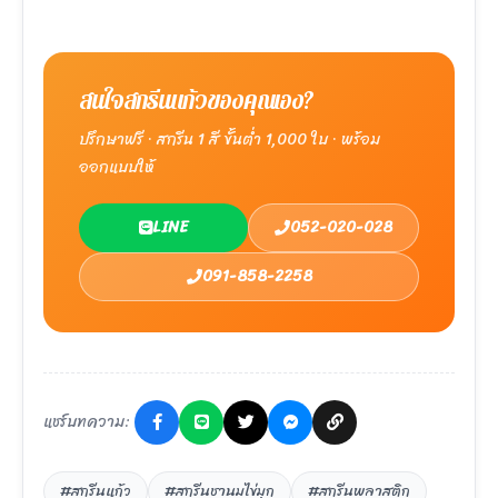
สนใจสกรีนแก้วของคุณเอง?
ปรึกษาฟรี · สกรีน 1 สี ขั้นต่ำ 1,000 ใบ · พร้อม
ออกแบบให้
LINE
052-020-028
091-858-2258
แชร์บทความ:
#สกรีนแก้ว
#สกรีนชานมไข่มุก
#สกรีนพลาสติก