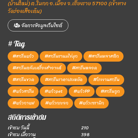
(บ้านใหม่) ต.ริมกก อ.เมือง จ.เชียงราย 57100 (เข้าทาง
วัดร่องเสือเต้น)
จัดการข้อมูลเว็บไซต์
# Tag
#สกรีนแก้ว
#สกรีนชานมไข่มุก
#สกรีนพลาสติก
#สกรีนตลับเครื่องสำอางค์
#สกรีนหลอด
#สกรีนขวด
#สกรีนราคาประหยัด
#โรงงานสกรีน
#แก้วสกรีน
#แก้วpet
#แก้วPP
#สกรีนถูก
#แก้วกาแฟ
#แก้วกระจก
#แก้วเซรามิก
สถิติการเข้าชม
เข้าชม วันนี้
210
เข้าชม เมื่อวาน
398