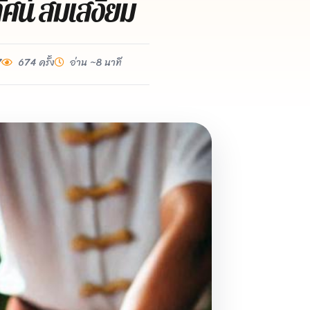
ัศน์ สมเสงี่ยม
7
674 ครั้ง
อ่าน ~8 นาที