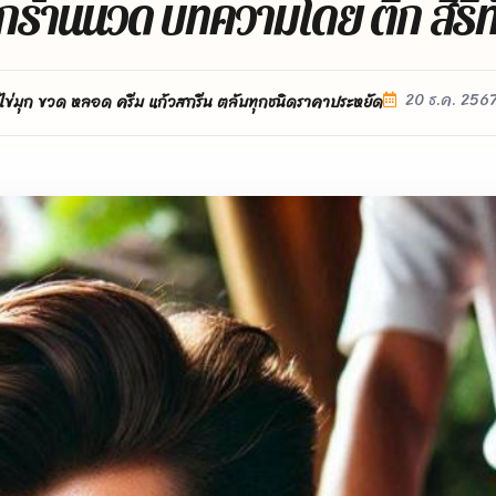
ากร้านนวด บทความโดย ติ๊ก สิริท
20 ธ.ค. 256
ไข่มุก ขวด หลอด ครีม แก้วสกรีน ตลับทุกชนิดราคาประหยัด