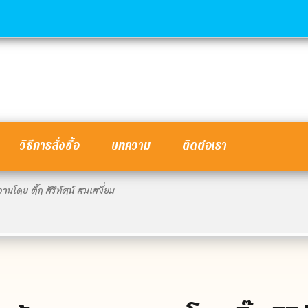
วิธีการสั่งซื้อ
บทความ
ติดต่อเรา
มโดย ติ๊ก สิริทัศน์ สมเสงี่ยม