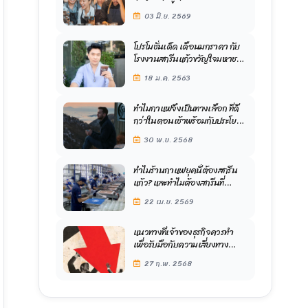
ธุรกิจร้านกาแฟปี 2569
03 มิ.ย. 2569
โปรโมชั่นเด็ด เดือนมกราคา กับ
โรงงานสกรีนแก้วขวัญใจมหาชน
รีบด่วน ตัดสินใจก่อนหมดโปรสุด
18 ม.ค. 2563
พิเศษนี้
ทำไมกาแฟจึงเป็นทางเลือก ที่ดี
กว่าในตอนเช้าพร้อมกับประโยชน์
ของมัน
30 พ.ย. 2568
ทำไมร้านกาแฟยุคนี้ต้องสกรีน
แก้ว? และทำไมต้องสกรีนที่
โรงงานขวัญใจมหาชน
22 เม.ย. 2569
แนวทางที่เจ้าของธุรกิจควรทำ
เพื่อรับมือกับความเสี่ยงทาง
เศรษฐกิจในปี 2568
27 ก.พ. 2568