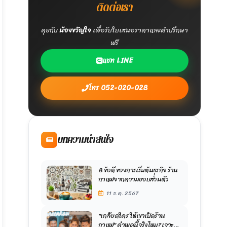
ติดต่อเรา
คุยกับ
น้องขวัญใจ
เพื่อรับใบเสนอราคาและคำปรึกษา
ฟรี
แชท LINE
โทร 052-020-028
บทความน่าสนใจ
8 ข้อดี ของการเริ่มต้นธุรกิจ ร้าน
กาแฟจากความชอบส่วนตัว
11 ธ.ค. 2567
"เกลียดใคร ให้เขาเปิดร้าน
กาแฟ" คำพูดนี้จริงไหม? เจาะลึก