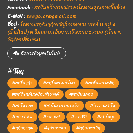
Facebook
:
สกรีนแก้วกาแฟราคาโรงงานคุณภาพขึ้นห้าง
E-Mail
:
teeyaicr@gmail.com
ที่อยู่
:
โรงงานสกรีนแก้วขวัญใจมหาชน เลขที่ 11 หมู่ 4
(บ้านใหม่) ต.ริมกก อ.เมือง จ.เชียงราย 57100 (เข้าทาง
วัดร่องเสือเต้น)
จัดการข้อมูลเว็บไซต์
# Tag
#สกรีนแก้ว
#สกรีนชานมไข่มุก
#สกรีนพลาสติก
#สกรีนตลับเครื่องสำอางค์
#สกรีนหลอด
#สกรีนขวด
#สกรีนราคาประหยัด
#โรงงานสกรีน
#แก้วสกรีน
#แก้วpet
#แก้วPP
#สกรีนถูก
#แก้วกาแฟ
#แก้วกระจก
#แก้วเซรามิก