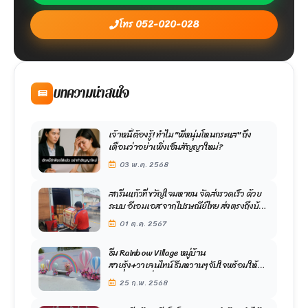
โทร 052-020-028
บทความน่าสนใจ
เจ้าหนี้ต้องรู้! ทำไม "พี่หนุ่มโหนกระแส" ถึง
เตือนว่าอย่าเพิ่งเซ็นสัญญาใหม่?
03 พ.ค. 2568
สกรีนแก้วที่ ขวัญใจมหาชน จัดส่งรวดเร็ว ด้วย
ระบบ อีเอมเอส จากไปรษณีย์ไทย ส่งตรงถึงบ้าน
ฟรี ไม่มีค่าใช้จ่าย
01 ต.ค. 2567
ธีม Rainbow Village หมู่บ้าน
สายรุ้ง+วาเลนไทน์ ธีมหวานๆจับใจพร้อมให้
ถ่ายรูปเเล้วที่ Boat cafe Ayutthaya
25 ก.พ. 2568