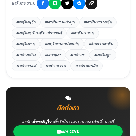
แชร์บทความ:
#สกรีนแก้ว
#สกรีนชานมไข่มุก
#สกรีนพลาสติก
#สกรีนตลับเครื่องสำอางค์
#สกรีนหลอด
#สกรีนขวด
#สกรีนราคาประหยัด
#โรงงานสกรีน
#แก้วสกรีน
#แก้วpet
#แก้วPP
#สกรีนถูก
#แก้วกาแฟ
#แก้วกระจก
#แก้วเซรามิก
ติดต่อเรา
คุยกับ
น้องขวัญใจ
เพื่อรับใบเสนอราคาและคำปรึกษาฟรี
แชท LINE