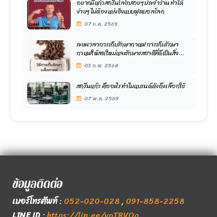
อยากมีแก้วสกรีนโลโกสวยๆ ประจำร้าน ทำได้
ง่ายๆ ไม่ต้องแย่งชิงแบบฟุตบอลโลก
07 ก.ค. 2569
ระยะเวลาการเก็บรักษากาแฟ การเก็บรักษา
กาแฟให้สดใหม่และรักษารสชาติที่ดีเป็นสิ่ง
สำคัญ
03 ก.พ. 2568
สกรีนแก้ว คืออะไร ทำไมแบรนด์ดังถึงเลือกใช้
07 พ.ค. 2569
ข้อมูลติดต่อ
เบอร์โทรศัพท์
:
052-020-028
,
091-858-2258
LINE ID
:
https://lin.ee/vpTRVOo