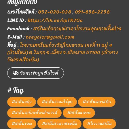
ข้อมูลติดต่อ
เบอร์โทรศัพท์
:
052-020-028
,
091-858-2258
LINE ID
:
https://lin.ee/vpTRVOo
Facebook
:
สกรีนแก้วกาแฟราคาโรงงานคุณภาพขึ้นห้าง
E-Mail
:
teeyaicr@gmail.com
ที่อยู่
:
โรงงานสกรีนแก้วขวัญใจมหาชน เลขที่ 11 หมู่ 4
(บ้านใหม่) ต.ริมกก อ.เมือง จ.เชียงราย 57100 (เข้าทาง
วัดร่องเสือเต้น)
จัดการข้อมูลเว็บไซต์
# Tag
#สกรีนแก้ว
#สกรีนชานมไข่มุก
#สกรีนพลาสติก
#สกรีนตลับเครื่องสำอางค์
#สกรีนหลอด
#สกรีนขวด
#สกรีนราคาประหยัด
#โรงงานสกรีน