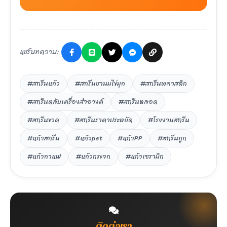
แชร์บทความ:
#สกรีนแก้ว
#สกรีนชานมไข่มุก
#สกรีนพลาสติก
#สกรีนตลับเครื่องสำอางค์
#สกรีนหลอด
#สกรีนขวด
#สกรีนราคาประหยัด
#โรงงานสกรีน
#แก้วสกรีน
#แก้วpet
#แก้วPP
#สกรีนถูก
#แก้วกาแฟ
#แก้วกระจก
#แก้วเซรามิก