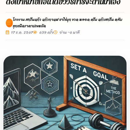
ตั้งเป้าหมายก่อน เดี๋ยววิธีการจะตามมาเอง
โรงงาน สกรีนแก้ว แก้วกาแฟ ชาไข่มุก ขวด หลอด ครีม แก้วสกรีน ตลับ
ทุกชนิดราคาประหยัด
17 ธ.ค. 2567
639 ครั้ง
อ่าน ~6 นาที