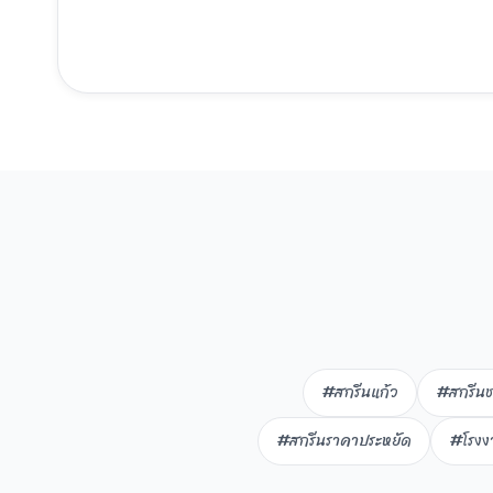
#สกรีนแก้ว
#สกรีนช
#สกรีนราคาประหยัด
#โรงง