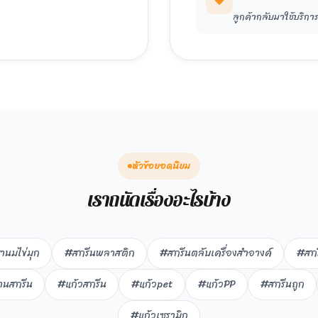
ลูกค้ากลับมาใช้บริกา
หัวข้อยอดนิยม
เราถนัดเรื่องอะไรบ้าง
านมไข่มุก
#สกรีนพลาสติก
#สกรีนตลับเครื่องสำอางค์
#สก
านสกรีน
#แก้วสกรีน
#แก้วpet
#แก้วPP
#สกรีนถูก
#แก้วเซรามิก