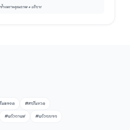
รซ้ำเพราะคุณภาพ + บริการ
รีนหลอด
#สกรีนขวด
#แก้วกาแฟ
#แก้วกระจก