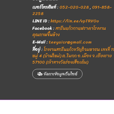
เบอร์โทรศัพท์
:
052-020-028
,
091-858-
2258
LINE ID
:
https://lin.ee/vpTRVOo
Facebook
:
สกรีนแก้วกาแฟราคาโรงงาน
คุณภาพขึ้นห้าง
E-Mail
:
teeyaicr@gmail.com
ที่อยู่
:
โรงงานสกรีนแก้วขวัญใจมหาชน เลขที่ 1
หมู่ 4 (บ้านใหม่) ต.ริมกก อ.เมือง จ.เชียงราย
57100 (เข้าทางวัดร่องเสือเต้น)
จัดการข้อมูลเว็บไซต์